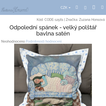
Přejít
Nák
Hledat
Přihlášení
na
CZK
obsah
koší
Kód:
CODE-12561
|
Značka:
Zuzana Honsová
Odpolední spánek - velký polštář
bavlna satén
Průměrné
Neohodnoceno
Podrobnosti hodnocení
hodnocení
produktu
je
0,0
z
5
hvězdiček.