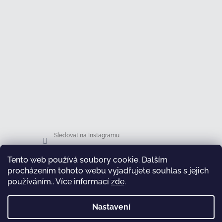
Sledovat na Instagramu
Tento web používá soubory cookie. Dalším
Facebook
procházením tohoto webu vyjadřujete souhlas s jejich
používáním.. Více informací
zde
.
Nastavení
test