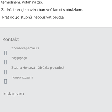
termolínem. Potah na zip.
Zadní strana je bavlna barevně ladící s obrázkem.
Prát do 40 stupnů, nepoužívat bělidla
Z
á
Kontakt
p
a
z.honsova
@
email.cz
t
í
603985058
Zuzana Honsová - Obrázky pro radost
honsovazuzana
Instagram