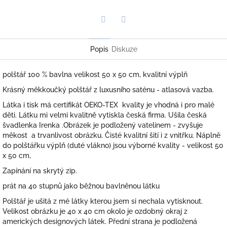
Twitter
Facebook
Popis
Diskuze
polštář 100 % bavlna velikost 50 x 50 cm, kvalitní výplň
Krásný měkkoučký polštář z luxusního saténu - atlasová vazba.
Látka i tisk má certifikát OEKO-TEX kvality je vhodná i pro malé
děti. Látku mi velmi kvalitně vytiskla česká firma. Ušila česká
švadlenka Irenka .Obrázek je podložený vatelínem - zvyšuje
měkost a trvanlivost obrázku. Čisté kvalitní šití i z vnitřku. Náplně
do polštářku výplň (duté vlákno) jsou výborné kvality - velikost 50
x 50 cm,
Zapínání na skrytý zip.
prát na 40 stupnů jako běžnou bavlněnou látku
Polštář je ušitá z mé látky kterou jsem si nechala vytisknout.
Velikost obrázku je 40 x 40 cm okolo je ozdobný okraj z
amerických designových látek. Přední strana je podložená