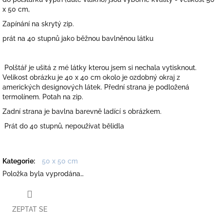
x 50 cm,
Zapínání na skrytý zip.
prát na 40 stupnů jako běžnou bavlněnou látku
Polštář je ušitá z mé látky kterou jsem si nechala vytisknout.
Velikost obrázku je 40 x 40 cm okolo je ozdobný okraj z
amerických designových látek. Přední strana je podložená
termolínem. Potah na zip.
Zadní strana je bavlna barevně ladící s obrázkem.
Prát do 40 stupnů, nepoužívat bělidla
Kategorie
:
50 x 50 cm
Položka byla vyprodána…
ZEPTAT SE