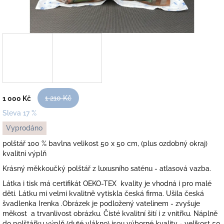
1 210 Kč
1 000 Kč
Sleva 17 %
Měrná
Vyprodáno
cena:
polštář 100 % bavlna velikost 50 x 50 cm, (plus ozdobný okraj)
kvalitní výplň
Krásný měkkoučký polštář z luxusního saténu - atlasová vazba.
Látka i tisk má certifikát OEKO-TEX kvality je vhodná i pro malé
děti. Látku mi velmi kvalitně vytiskla česká firma. Ušila česká
švadlenka Irenka .Obrázek je podložený vatelínem - zvyšuje
měkost a trvanlivost obrázku. Čisté kvalitní šití i z vnitřku. Náplně
do polštářku výplň (duté vlákno) jsou výborné kvality - velikost 50