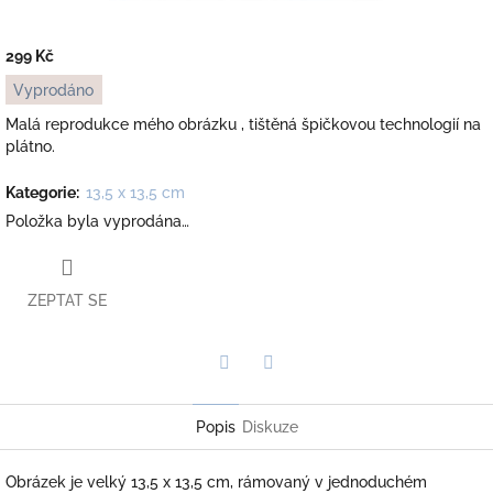
299 Kč
Měrná
Vyprodáno
cena:
Malá reprodukce mého obrázku , tištěná špičkovou technologií na
plátno.
Kategorie
:
13,5 x 13,5 cm
Položka byla vyprodána…
ZEPTAT SE
Twitter
Facebook
Popis
Diskuze
Obrázek je velký 13,5 x 13,5 cm, rámovaný v jednoduchém