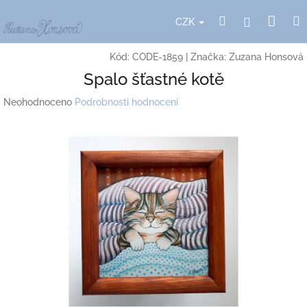
Přejít
Nák
Hledat
Přihlášení
na
CZK
obsah
koší
Kód:
CODE-1859
|
Značka:
Zuzana Honsová
Spalo šťastné kotě
Průměrné
Neohodnoceno
Podrobnosti hodnocení
hodnocení
produktu
je
0,0
z
5
hvězdiček.