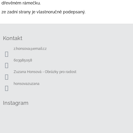
dřevěném rámečku.
ze zadní strany je vlastnoručně podepsaný.
Z
á
Kontakt
p
a
z.honsova
@
email.cz
t
í
603985058
Zuzana Honsová - Obrázky pro radost
honsovazuzana
Instagram