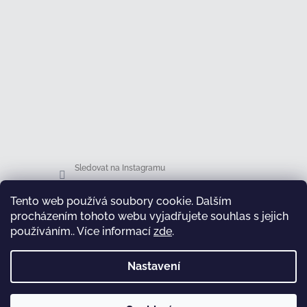
Sledovat na Instagramu
Tento web používá soubory cookie. Dalším
Facebook
procházením tohoto webu vyjadřujete souhlas s jejich
používáním.. Více informací
zde
.
Nastavení
test