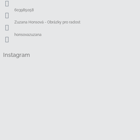
t
í
603985058
Zuzana Honsová - Obrázky pro radost
honsovazuzana
Instagram