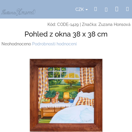
Přejít
Nák
Hledat
Přihlášení
na
CZK
obsah
koší
Kód:
CODE-1429
|
Značka:
Zuzana Honsová
Pohled z okna 38 x 38 cm
Průměrné
Neohodnoceno
Podrobnosti hodnocení
hodnocení
produktu
je
0,0
z
5
hvězdiček.