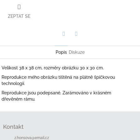
ZEPTAT SE
Twitter
Facebook
Popis
Diskuze
Velikost 38 x 38 cm, rozměry obrázku 30 x 30 cm.
Reprodukce mého obrázku tištěná na plátně špičkovou
technologií.
Reprodukce jsou podepsané. Zarámováno v krásném
dřevěném rámu.
Z
á
Kontakt
p
a
z.honsova
@
email.cz