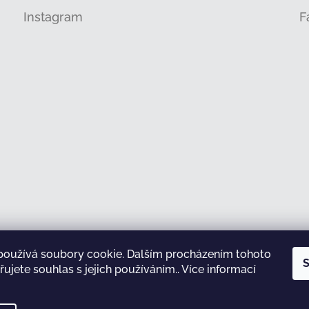
Instagram
F
používá soubory cookie. Dalším procházením tohoto
Sledovat na Instagramu
S
ujete souhlas s jejich používáním.. Více informací
test