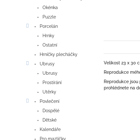
Okénka
Puzzle
Porcelán
Hrnky
Ostatní
Hrníčky plecháčky
Velikost 23 x 30 
Ubrusy
Reprodukce mého 
Ubrusy
Reprodukce jsou
Prostírání
prohlédnete na do
Utěrky
Povlečení
Dospělé
Dětské
Kalendáře
Pro mazlíčky