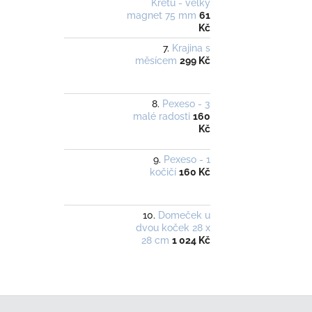
Krétu - velký
magnet 75 mm
61
Kč
Krajina s
měsícem
299 Kč
Pexeso - 3
malé radosti
160
Kč
Pexeso - 1
kočičí
160 Kč
Domeček u
dvou koček 28 x
28 cm
1 024 Kč
Z