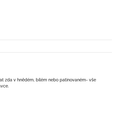
book
at zda v hnědém, bílém nebo patinovaném- vše
ávce.