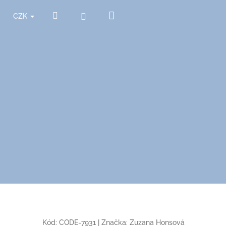
Nákupní
Hledat
Přihlášení
CZK
košík
Kód:
CODE-7931
|
Značka:
Zuzana Honsová