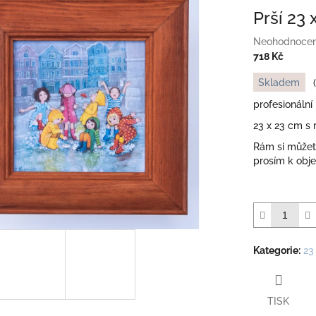
Prší 23 
Průměrné
Neohodnoce
hodnocení
718 Kč
produktu
Měrná
Skladem
je
cena:
0,0
profesionální
z
23 x 23 cm s 
5
hvězdiček.
Rám si můžete
prosím k obj
Kategorie
:
23
TISK