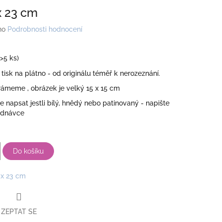
x 23 cm
no
Podrobnosti hodnocení
(>5 ks)
 tisk na plátno - od originálu téměř k nerozeznání.
rámeme , obrázek je velký 15 x 15 cm
 napsat jestli bílý, hnědý nebo patinovaný - napište
ednávce
Do košíku
 x 23 cm
ZEPTAT SE