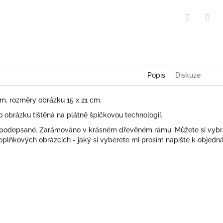
Twitter
Face
Popis
Diskuze
cm, rozměry obrázku 15 x 21 cm.
obrázku tištěná na plátně špičkovou technologií.
 podepsané. Zarámováno v krásném dřevěném rámu. Můžete si vybr
plňkových obrázcích - jaký si vyberete mi prosím napište k objedn