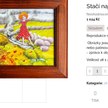
Stačí n
Průměrné
Neohodnoce
hodnocení
1 024 Kč
produktu
Měrná
Skladem
je
cena:
0,0
Reprodukce m
z
Obrázky jsou
5
nebo patinov
hvězdiček.
- zpráva k ob
Velikost 28 
Kategorie
:
28
TISK