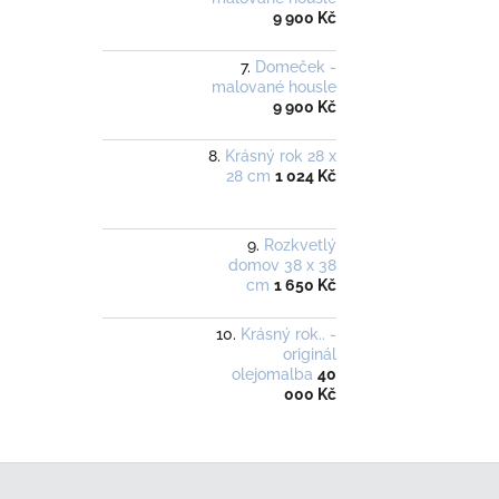
9 900 Kč
Domeček -
malované housle
9 900 Kč
Krásný rok 28 x
28 cm
1 024 Kč
Rozkvetlý
domov 38 x 38
cm
1 650 Kč
Krásný rok.. -
originál
olejomalba
40
000 Kč
Z