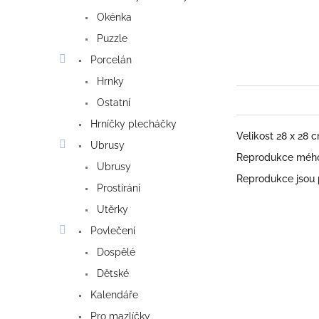
Okénka
Puzzle
Porcelán
Hrnky
Ostatní
Hrníčky plecháčky
Velikost 28 x 28 
Ubrusy
Reprodukce mého 
Ubrusy
Reprodukce jsou
Prostírání
Utěrky
Povlečení
Dospělé
Dětské
Kalendáře
Pro mazlíčky