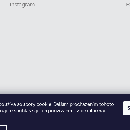
Instagram
F
používá soubory cookie. Dalším procházením tohoto
Sledovat na Instagramu
S
ujete souhlas s jejich používáním.. Více informací
test