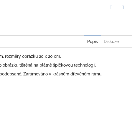
Twitter
Face
Popis
Diskuze
cm, rozměry obrázku 20 x 20 cm.
obrázku tištěná na plátně špičkovou technologií.
 podepsané. Zarámováno v krásném dřevěném rámu.