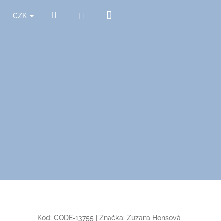
Nákupní
Hledat
Přihlášení
CZK
košík
Kód:
CODE-13755
|
Značka:
Zuzana Honsová