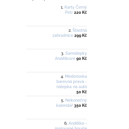
Karty Černý
Petr
220 Kč
Šťastná
zahradnice
299 Kč
Samolepky
Andělkové
90 Kč
Medonoska
barevná pravá -
nálepka na auto
50 Kč
Nekonečný
kalendář
350 Kč
Andělka -
malované housle