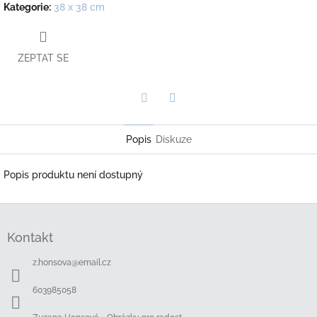
Kategorie
:
38 x 38 cm
ZEPTAT SE
Twitter
Facebook
Popis
Diskuze
Popis produktu není dostupný
Z
á
Kontakt
p
a
z.honsova
@
email.cz
t
í
603985058