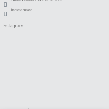
Zuzana Honsová - Obrázky pro radost
honsovazuzana
Instagram