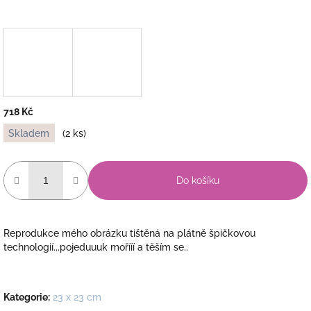
718 Kč
Měrná
Skladem
(2 ks)
cena:
Do košíku
Reprodukce mého obrázku tištěná na plátně špičkovou
technologií...pojeduuuk mořííí a těším se..
Kategorie
:
23 x 23 cm