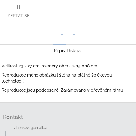
ZEPTAT SE
Twitter
Facebook
Popis
Diskuze
Velikost 23 x 27 cm, rozměry obrázku 15 x 18 cm.
Reprodukce mého obrázku tištěná na plátně špičkovou
technologií.
Reprodukce jsou podepsané. Zarámováno v dřevěném rámu.
Z
á
Kontakt
p
a
z.honsova
@
email.cz
t