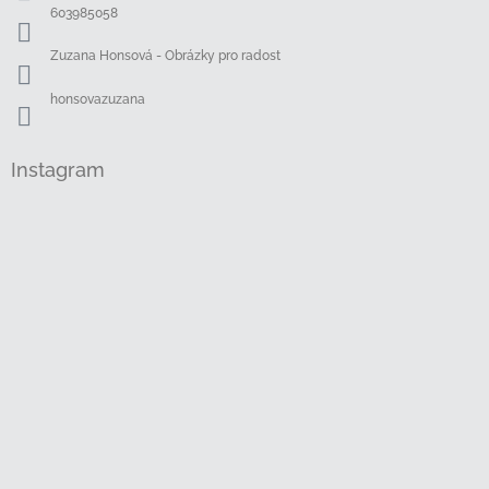
í
603985058
Zuzana Honsová - Obrázky pro radost
honsovazuzana
Instagram