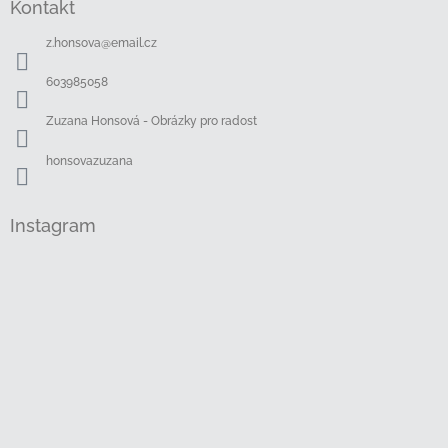
Kontakt
p
a
z.honsova
@
email.cz
t
í
603985058
Zuzana Honsová - Obrázky pro radost
honsovazuzana
Instagram