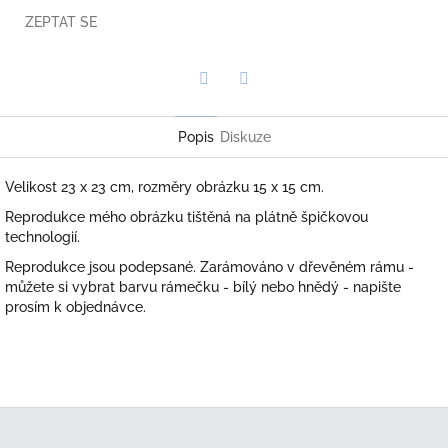
ZEPTAT SE
Twitter
Facebook
Popis
Diskuze
Velikost 23 x 23 cm, rozměry obrázku 15 x 15 cm.
Reprodukce mého obrázku tištěná na plátně špičkovou
technologií.
Reprodukce jsou podepsané. Zarámováno v dřevěném rámu -
můžete si vybrat barvu rámečku - bílý nebo hnědý - napište
prosím k objednávce.
Z
á