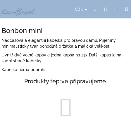
Přejít
Nák
Hledat
Přihlášení
na
CZK
obsah
koší
Bonbon mini
Nadčasová a elegantní kabelka pro pravou dámu. Příjemný
minimalistický tvar, pohodlná držátka a maličká velikost.
Uvnitř dvě volné kapsy a jedna kapsa na zip. Další kapsa je na
zadní straně kabelky.
Kabelka nemá popruh.
Produkty teprve připravujeme.