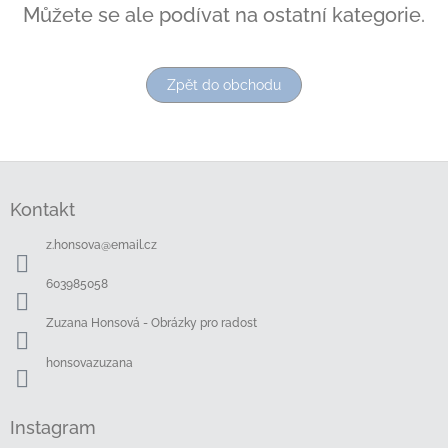
Můžete se ale podívat na ostatní kategorie.
Zpět do obchodu
Z
á
Kontakt
p
a
z.honsova
@
email.cz
t
í
603985058
Zuzana Honsová - Obrázky pro radost
honsovazuzana
Instagram