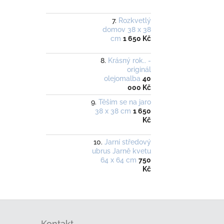
Rozkvetlý
domov 38 x 38
cm
1 650 Kč
Krásný rok.. -
originál
olejomalba
40
000 Kč
Těším se na jaro
38 x 38 cm
1 650
Kč
Jarní středový
ubrus Jarně kvetu
64 x 64 cm
750
Kč
Z
á
Kontakt