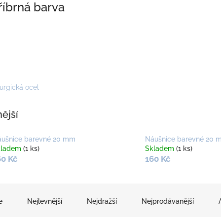
říbrná barva
rurgická ocel
ější
ušnice barevné 20 mm
Náušnice barevné 20 
kladem
(1 ks)
Skladem
(1 ks)
60 Kč
160 Kč
e
Nejlevnější
Nejdražší
Nejprodávanější