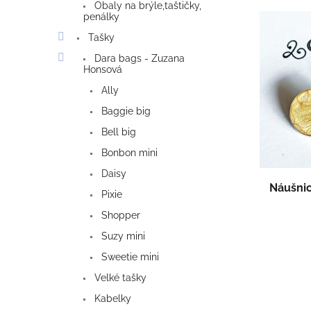
e
Obaly na brýle,taštičky,
V
n
penálky
ý
í
Tašky
p
p
i
Dara bags - Zuzana
r
Honsová
s
o
p
d
Ally
r
u
Baggie big
o
k
Bell big
d
t
u
ů
Bonbon mini
k
Daisy
t
Náušni
Pixie
ů
Shopper
Suzy mini
Sweetie mini
Velké tašky
Kabelky