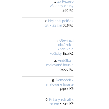
4x Pexeso
všechny druhy
480 Kč
Nejlepší pelíšek
23 x 23 cm
718 Kč
Otevírací
obrázek -
Andělka a
kočičky
849 Kč
Andělka -
malované housle
9 900 Kč
Domeček -
malované housle
9 900 Kč
Krásný rok 28 x
28 cm
1 024 Kč