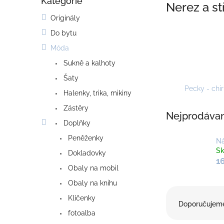
Kategorie
o
Přeskočit
Nerez a st
kategorie
s
Originály
t
Do bytu
r
a
Móda
n
Sukně a kalhoty
n
í
Šaty
p
Pecky - chi
Halenky, trika, mikiny
a
Zástěry
n
Nejprodávan
e
Doplňky
l
Peněženky
Ná
S
Dokladovky
1
Obaly na mobil
Obaly na knihu
Ř
Klíčenky
a
Doporučujem
z
fotoalba