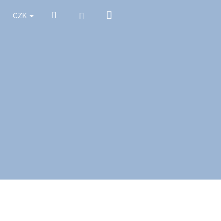
Nákupní
Hledat
Přihlášení
CZK
košík