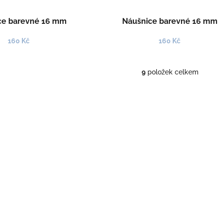
ce barevné 16 mm
Náušnice barevné 16 mm
160 Kč
160 Kč
9
položek celkem
O
v
l
á
d
a
c
í
p
r
v
k
y
v
ý
p