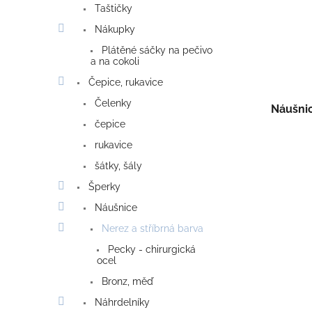
Taštičky
Nákupky
Plátěné sáčky na pečivo
a na cokoli
Čepice, rukavice
Čelenky
Náušni
čepice
rukavice
šátky, šály
Šperky
Náušnice
Nerez a stříbrná barva
Pecky - chirurgická
ocel
Bronz, měď
Náhrdelníky