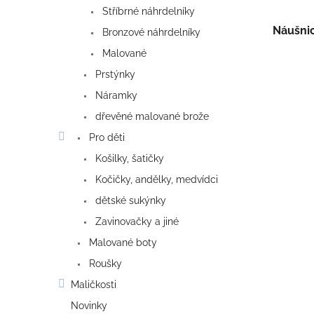
Stříbrné náhrdelníky
Náušni
Bronzové náhrdelníky
Malované
Prstýnky
Náramky
dřevěné malované brože
Pro děti
Košilky, šatičky
Kočičky, andělky, medvídci
dětské sukýnky
Zavinovačky a jiné
Malované boty
Roušky
Maličkosti
Novinky