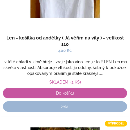
k
t
ů
Len - košilka od andělky ( Já věřím na víly ) - velikost
110
400 Kč
..v létě chladí v zimě hřeje.., zraje jako víno.. co je to ? LEN Len má
skvělé vlastnosti. Absorbuje vlhkost, je odolný, šetrný k pokožce,
opakovaným praním je stále krásnější....
SKLADEM
(1 KS)
Do košíku
Detail
VÝPRODEJ