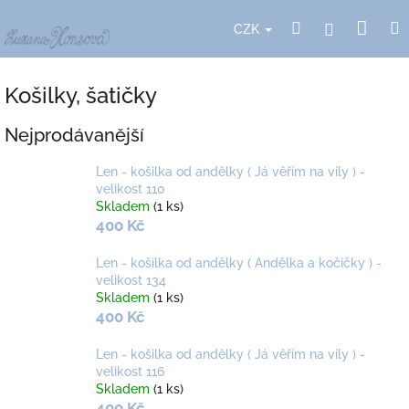
Přejít
Nák
Hledat
Přihlášení
na
CZK
obsah
koší
Košilky, šatičky
Nejprodávanější
Len - košilka od andělky ( Já věřím na víly ) -
velikost 110
Skladem
(1 ks)
400 Kč
Len - košilka od andělky ( Andělka a kočičky ) -
velikost 134
Skladem
(1 ks)
400 Kč
Len - košilka od andělky ( Já věřím na víly ) -
velikost 116
Skladem
(1 ks)
400 Kč