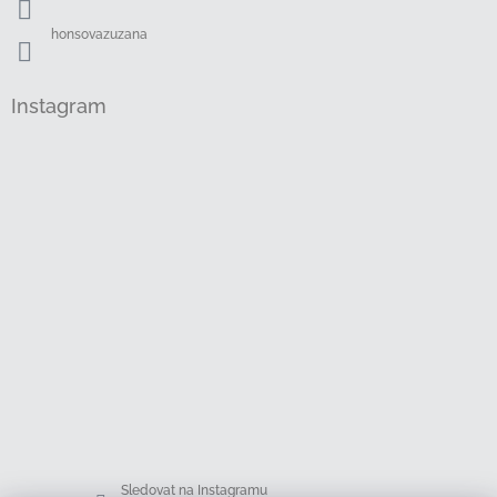
y
v
honsovazuzana
ý
p
i
Instagram
s
u
Sledovat na Instagramu