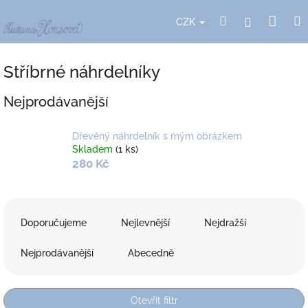
Přejít
Nák
Hledat
Přihlášení
na
CZK
obsah
koší
Stříbrné náhrdelníky
Nejprodávanější
Dřevěný náhrdelník s mým obrázkem
Skladem
(1 ks)
280 Kč
Ř
a
Doporučujeme
Nejlevnější
Nejdražší
z
e
Nejprodávanější
Abecedně
n
í
p
Otevřít filtr