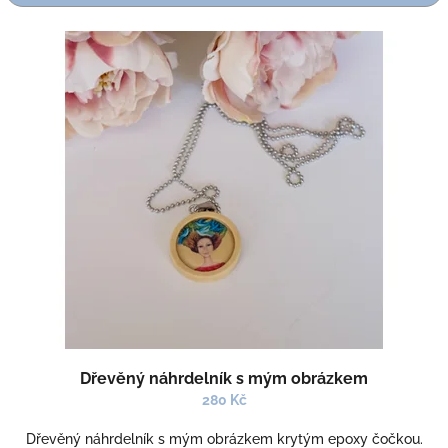
r
o
V
d
ý
u
p
k
i
t
s
ů
p
r
o
d
u
k
t
ů
Dřevěný náhrdelník s mým obrázkem
280 Kč
Dřevěný náhrdelník s mým obrázkem krytým epoxy čočkou.