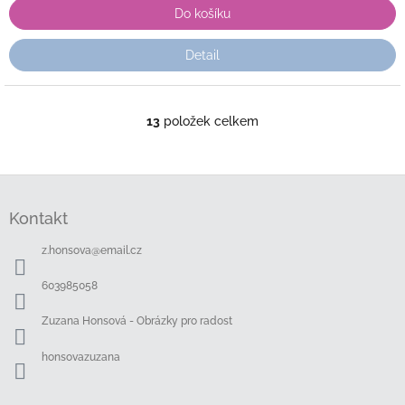
Do košíku
Detail
13
položek celkem
O
v
l
á
Z
d
á
a
Kontakt
p
c
a
í
z.honsova
@
email.cz
t
p
í
r
603985058
v
k
Zuzana Honsová - Obrázky pro radost
y
v
honsovazuzana
ý
p
i