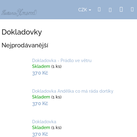
Přejít
Nák
Hledat
Přihlášení
na
CZK
obsah
koší
Dokladovky
Nejprodávanější
Dokladovka - Prádlo ve větru
Skladem
(1 ks)
370 Kč
Dokladovka Andělka co má ráda dortíky
Skladem
(1 ks)
370 Kč
Dokladovka
Skladem
(1 ks)
370 Kč