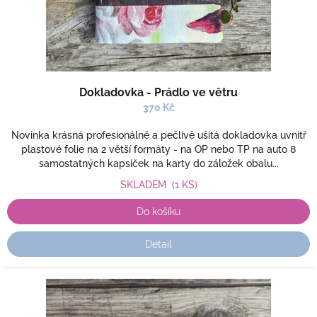
k
t
ů
Dokladovka - Prádlo ve větru
370 Kč
Novinka krásná profesionálně a pečlivě ušitá dokladovka uvnitř
plastové folie na 2 větší formáty - na OP nebo TP na auto 8
samostatných kapsiček na karty do záložek obalu...
SKLADEM
(1 KS)
Do košíku
Detail