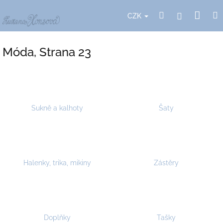
Přejít
Nák
Hledat
Přihlášení
na
CZK
obsah
koší
Móda
, Strana 23
Sukně a kalhoty
Šaty
Halenky, trika, mikiny
Zástěry
Doplňky
Tašky