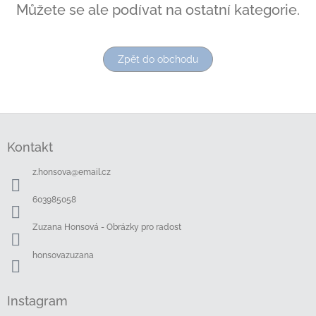
Můžete se ale podívat na ostatní kategorie.
Zpět do obchodu
Z
á
Kontakt
p
a
z.honsova
@
email.cz
t
í
603985058
Zuzana Honsová - Obrázky pro radost
honsovazuzana
Instagram