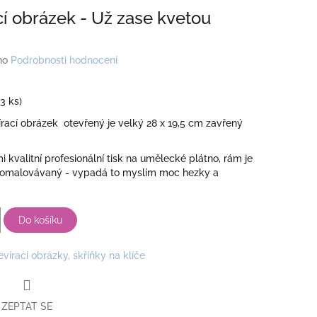
cí obrázek - Už zase kvetou
no
Podrobnosti hodnocení
(3 ks)
rací obrázek otevřený je velký 28 x 19,5 cm zavřený
 kvalitní profesionální tisk na umělecké plátno, rám je
domalovávaný - vypadá to myslím moc hezky a
Do košíku
evírací obrázky, skříňky na klíče
ZEPTAT SE