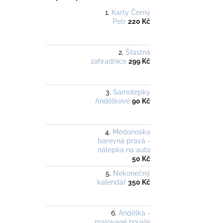
Karty Černý
Petr
220 Kč
Šťastná
zahradnice
299 Kč
Samolepky
Andělkové
90 Kč
Medonoska
barevná pravá -
nálepka na auto
50 Kč
Nekonečný
kalendář
350 Kč
Andělka -
malované housle