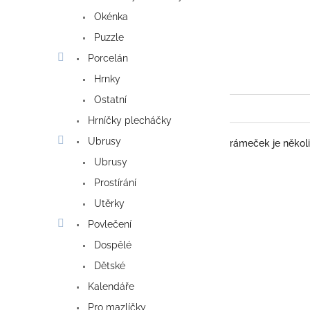
Okénka
Puzzle
Porcelán
Hrnky
Ostatní
Hrníčky plecháčky
Ubrusy
rámeček je někol
Ubrusy
Prostírání
Utěrky
Povlečení
Dospělé
Dětské
Kalendáře
Pro mazlíčky