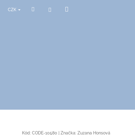
Nákupní
Hledat
Přihlášení
CZK
košík
Kód:
CODE-10580
|
Značka:
Zuzana Honsová