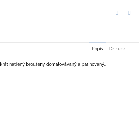
Twitter
Face
Popis
Diskuze
ikrát natřený broušený domalovávaný a patinovaný..