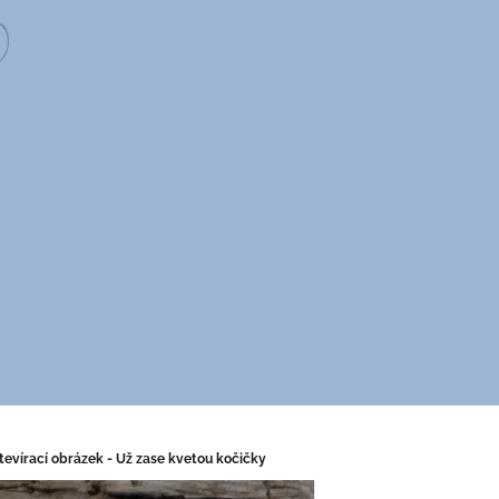
tevírací obrázek - Už zase kvetou kočičky