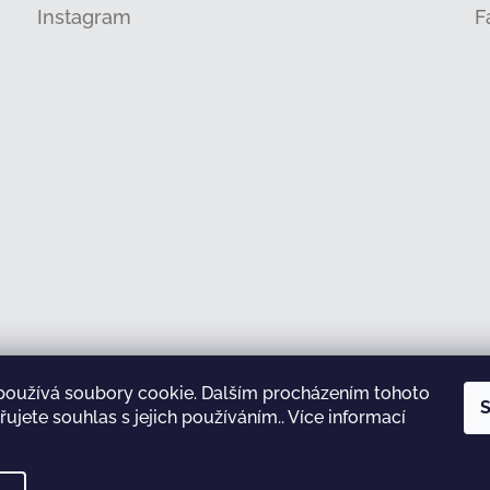
Instagram
F
používá soubory cookie. Dalším procházením tohoto
Sledovat na Instagramu
S
ujete souhlas s jejich používáním.. Více informací
test