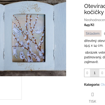
Otevíra
kočičky
Průměrné
Neohodnoce
hodnocení
849 Kč
produktu
Měrná
Skladem
je
cena:
0,0
dřevěný oteví
z
19,5 x 14 cm.
5
obrázek velmi
hvězdiček.
patinovaný, 
zajímavě.
Kategorie
:
Ot
TISK