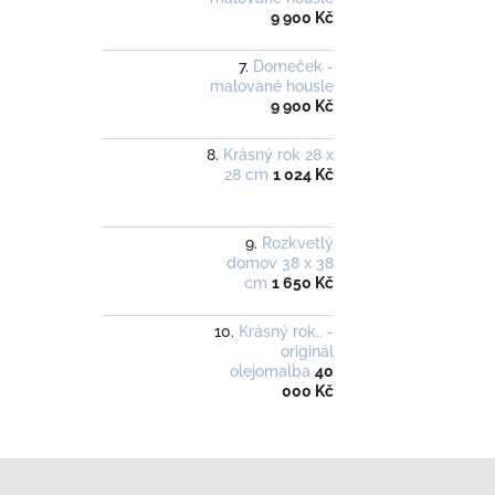
9 900 Kč
Domeček -
malované housle
9 900 Kč
Krásný rok 28 x
28 cm
1 024 Kč
Rozkvetlý
domov 38 x 38
cm
1 650 Kč
Krásný rok.. -
originál
olejomalba
40
000 Kč
Z