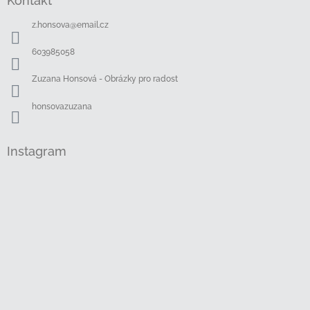
Kontakt
p
a
z.honsova
@
email.cz
t
í
603985058
Zuzana Honsová - Obrázky pro radost
honsovazuzana
Instagram