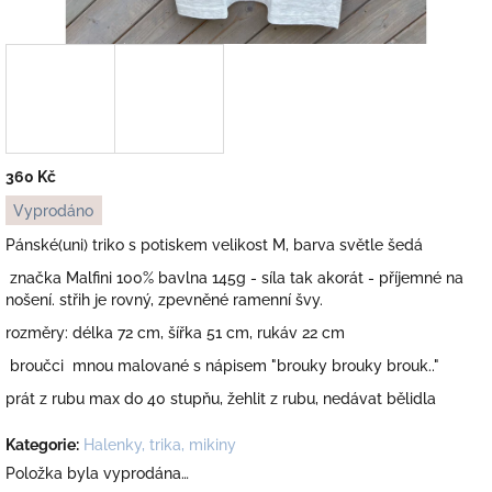
360 Kč
Měrná
Vyprodáno
cena:
Pánské(uni) triko s potiskem velikost M, barva světle šedá
značka Malfini 100% bavlna 145g - síla tak akorát - příjemné na
nošení. střih je rovný, zpevněné ramenní švy.
rozměry: délka 72 cm, šířka 51 cm, rukáv 22 cm
broučci mnou malované s nápisem "brouky brouky brouk.."
prát z rubu max do 40 stupňu, žehlit z rubu, nedávat bělidla
Kategorie
:
Halenky, trika, mikiny
Položka byla vyprodána…