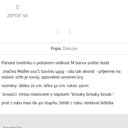
ZEPTAT SE
Twitter
Facebook
Popis
Diskuze
Pánské (uni)triko s potiskem velikost M barva světle šedá
značka Malfini 100% bavlna 145g - síla tak akorát - příjemné na
nošení. střih je rovný, zpevněné ramenní švy.
rozměry: délka 72 cm, šířka 51 cm, rukáv 22cm
broučci mnou malované s nápisem "brouky brouky brouk.."
prát z rubu max do 40 stupňu, žehlit z rubu, nedávat bělidla
Z
á