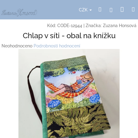
Přejít
Nák
Hledat
Přihlášení
na
CZK
obsah
koší
Kód:
CODE-12944
|
Značka:
Zuzana Honsová
Chlap v síti - obal na knížku
Průměrné
Neohodnoceno
Podrobnosti hodnocení
hodnocení
produktu
je
0,0
z
5
hvězdiček.