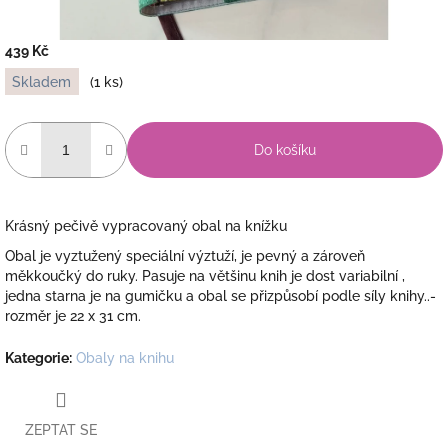
439 Kč
Měrná
Skladem
(1 ks)
cena:
Do košíku
Krásný pečivě vypracovaný obal na knížku
Obal je vyztužený speciální výztuží, je pevný a zároveň
měkkoučký do ruky. Pasuje na většinu knih je dost variabilní ,
jedna starna je na gumičku a obal se přizpůsobí podle síly knihy..-
rozměr je 22 x 31 cm.
Kategorie
:
Obaly na knihu
ZEPTAT SE