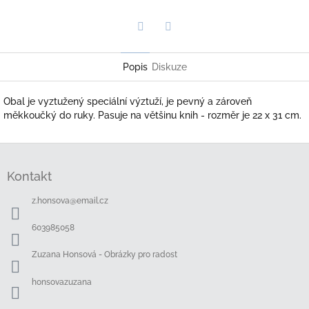
Twitter
Facebook
Popis
Diskuze
Obal je vyztužený speciální výztuží, je pevný a zároveň
měkkoučký do ruky. Pasuje na většinu knih - rozměr je 22 x 31 cm.
Z
á
Kontakt
p
a
z.honsova
@
email.cz
t
í
603985058
Zuzana Honsová - Obrázky pro radost
honsovazuzana