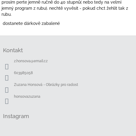
prosím perte jemně ručně do 40 stupnů( nebo tedy na velmi
jemný program z rubu). nechtě vyvěsit - pokud chct žehlit tak z
rubu.
dostanete dárkově zabalené
Z
á
Kontakt
p
a
z.honsova
@
email.cz
t
í
603985058
Zuzana Honsová - Obrázky pro radost
honsovazuzana
Instagram