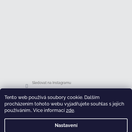
Sledovat na Instagramu
Tento web používá soubory cookie. Dalším
Facebook
procházením tohoto webu vyjadřujete souhlas s jejich
používáním.. Více informací
zde
.
Nastavení
test