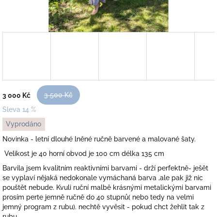
3 500 Kč
3 000 Kč
Sleva 14 %
Měrná
Vyprodáno
cena:
Novinka - letní dlouhé lněné ručně barvené a malované šaty.
Velikost je 40 horní obvod je 100 cm délka 135 cm
Barvila jsem kvalitním reaktivními barvami - drží perfektně- ješět
se vyplaví nějaká nedokonale vymáchaná barva ,ale pak již nic
pouštět nebude. Kvuli ruční malbě krásnými metalickými barvami
prosím perte jemně ručně do 40 stupnů( nebo tedy na velmi
jemný program z rubu). nechtě vyvěsit - pokud chct žehlit tak z
rubu.