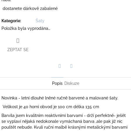
dostanete dárkově zabalené
Kategorie
:
Šaty
Položka byla vyprodána…
ZEPTAT SE
Twitter
Facebook
Popis
Diskuze
Novinka - letní dlouhé lněné ručně barvené a malované šaty.
Velikost je 40 horní obvod je 100 cm délka 135 cm
Barvila jsem kvalitním reaktivními barvami - drží perfektně- ješět
se vyplaví nějaká nedokonale vymáchaná barva ,ale pak již nic
pouštět nebude. Kvuli ruční malbě krásnými metalickými barvami