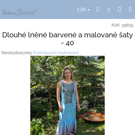
Přejít
Nák
Hledat
Přihlášení
na
CZK
obsah
koší
Kód:
39635
Dlouhé lněné barvené a malované šaty
- 40
Průměrné
Neohodnoceno
Podrobnosti hodnocení
hodnocení
produktu
je
0,0
z
5
hvězdiček.