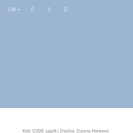
Nákupní
Hledat
Přihlášení
CZK
košík
Kód:
CODE-13978
|
Značka:
Zuzana Honsová