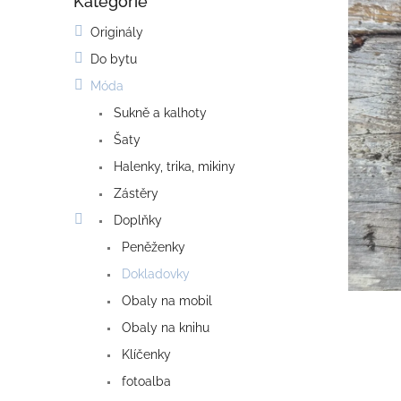
Kategorie
o
Přeskočit
kategorie
s
Originály
t
Do bytu
r
a
Móda
n
Sukně a kalhoty
n
í
Šaty
p
Halenky, trika, mikiny
a
Zástěry
n
e
Doplňky
l
Peněženky
Dokladovky
Obaly na mobil
Obaly na knihu
Klíčenky
fotoalba