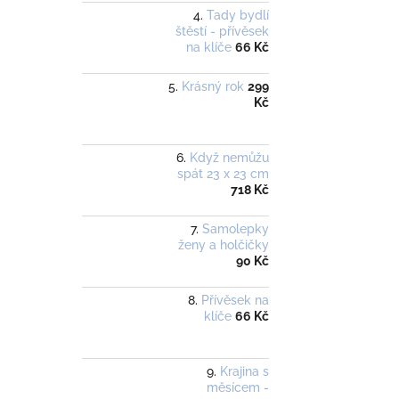
Tady bydlí
štěstí - přívěsek
na klíče
66 Kč
Krásný rok
299
Kč
Když nemůžu
spát 23 x 23 cm
718 Kč
Samolepky
ženy a holčičky
90 Kč
Přívěsek na
klíče
66 Kč
Krajina s
měsícem -