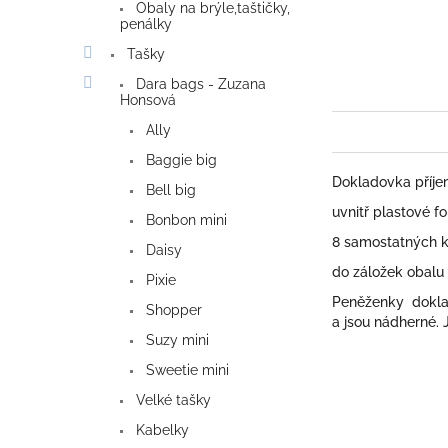
Obaly na brýle,taštičky,
penálky
Tašky
Dara bags - Zuzana
Honsová
Ally
Baggie big
Dokladovka příje
Bell big
uvnitř plastové f
Bonbon mini
8 samostatných k
Daisy
do záložek obalu 
Pixie
Peněženky doklad
Shopper
a jsou nádherné. 
Suzy mini
Sweetie mini
Velké tašky
Kabelky