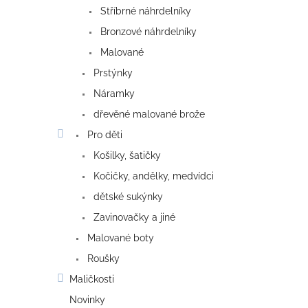
Stříbrné náhrdelníky
Bronzové náhrdelníky
Malované
Prstýnky
Náramky
dřevěné malované brože
Pro děti
Košilky, šatičky
Kočičky, andělky, medvídci
dětské sukýnky
Zavinovačky a jiné
Malované boty
Roušky
Maličkosti
Novinky