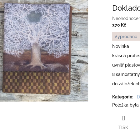
Doklad
Průměrné
Neohodnoce
hodnocení
370 Kč
produktu
Měrná
Vyprodáno
je
cena:
0,0
Novinka
z
krásná profes
5
hvězdiček.
uvnitř plasto
8 samostatný
do záložek ob
Kategorie
:
D
Položka byla
TISK