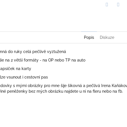
Twitter
Face
Popis
Diskuze
mná do ruky celá pečlivě vyztužená
olie na 2 větší formáty - na OP nebo TP na auto
apsiček na karty
lze vsunout i cestovní pas
ovky s mými obrázky pro mne šije šikovná a pečlivá Irena Kaňáková.
Jiné peněženky bez mých obrázku najdete u ní na fleru nebo na fb.