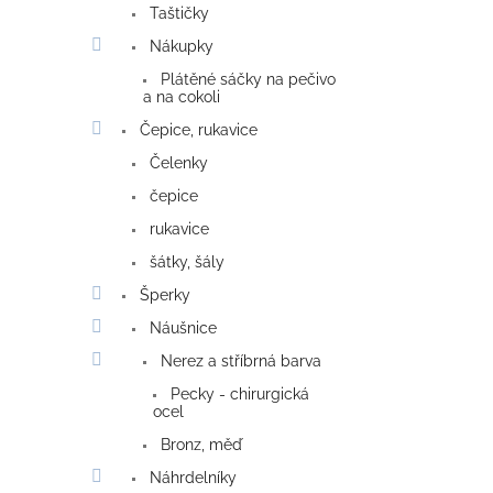
Taštičky
Nákupky
Plátěné sáčky na pečivo
a na cokoli
Čepice, rukavice
Čelenky
čepice
rukavice
šátky, šály
Šperky
Náušnice
Nerez a stříbrná barva
Pecky - chirurgická
ocel
Bronz, měď
Náhrdelníky