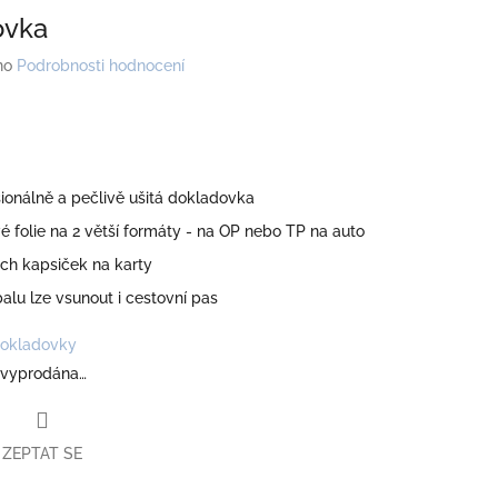
ovka
no
Podrobnosti hodnocení
ionálně a pečlivě ušitá dokladovka
vé folie na 2 větší formáty - na OP nebo TP na auto
ch kapsiček na karty
alu lze vsunout i cestovní pas
okladovky
 vyprodána…
ZEPTAT SE