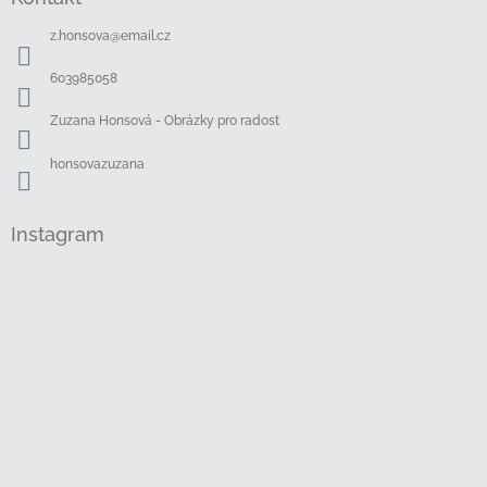
p
a
z.honsova
@
email.cz
t
í
603985058
Zuzana Honsová - Obrázky pro radost
honsovazuzana
Instagram