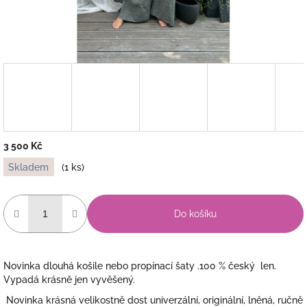
3 500 Kč
Měrná
Skladem
(1 ks)
cena:
Do košíku
Novinka dlouhá košile nebo propínací šaty .100 % český len.
Vypadá krásně jen vyvěšený.
Novinka krásná velikostně dost univerzální, originální, lněná, ručně