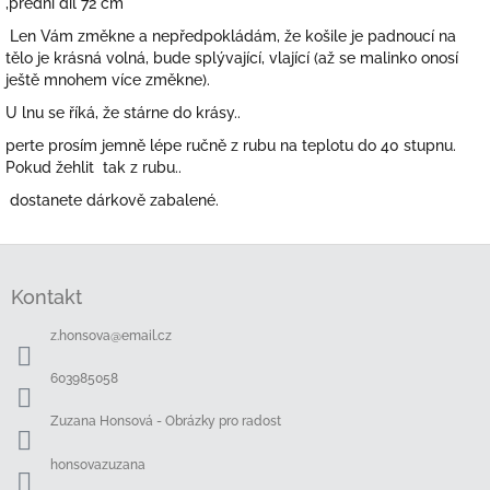
,přední díl 72 cm
Len Vám změkne a nepředpokládám, že košile je padnoucí na
tělo je krásná volná, bude splývající, vlající (až se malinko onosí
ještě mnohem více změkne).
U lnu se říká, že stárne do krásy..
perte prosím jemně lépe ručně z rubu na teplotu do 40 stupnu.
Pokud žehlit tak z rubu..
dostanete dárkově zabalené.
Z
á
Kontakt
p
a
z.honsova
@
email.cz
t
í
603985058
Zuzana Honsová - Obrázky pro radost
honsovazuzana