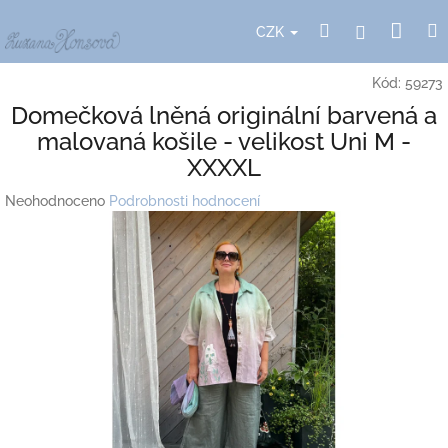
Přejít
Nák
Hledat
Přihlášení
na
CZK
obsah
koší
Kód:
59273
Domečková lněná originální barvená a
malovaná košile - velikost Uni M -
XXXXL
Průměrné
Neohodnoceno
Podrobnosti hodnocení
hodnocení
produktu
je
0,0
z
5
hvězdiček.