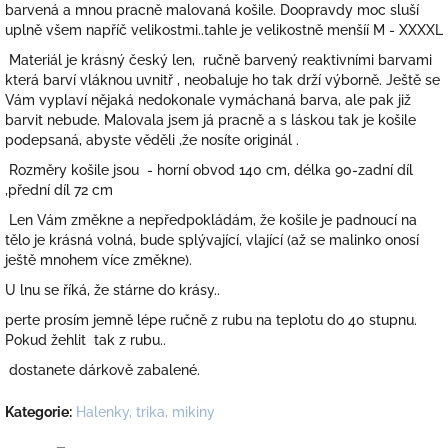
barvená a mnou pracně malovaná košile. Doopravdy moc sluší
uplně všem napříč velikostmi..tahle je velikostně menšíí M - XXXXL
Materiál je krásný český len, ručně barvený reaktivními barvami
která barví vláknou uvnitř , neobaluje ho tak drží výborně. Ještě se
Vám vyplaví nějaká nedokonale vymáchaná barva, ale pak již
barvit nebude. Malovala jsem já pracně a s láskou tak je košile
podepsaná, abyste věděli ,že nosíte originál .
Rozměry košile jsou - horní obvod 140 cm, délka 90-zadní díl
,přední díl 72 cm
Len Vám změkne a nepředpokládám, že košile je padnoucí na
tělo je krásná volná, bude splývající, vlající (až se malinko onosí
ještě mnohem více změkne).
U lnu se říká, že stárne do krásy..
perte prosím jemně lépe ručně z rubu na teplotu do 40 stupnu.
Pokud žehlit tak z rubu..
dostanete dárkově zabalené.
Kategorie
:
Halenky, trika, mikiny