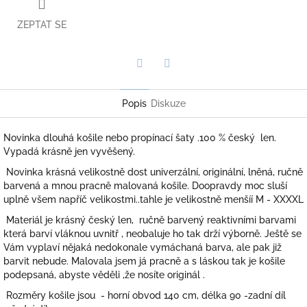
ZEPTAT SE
Twitter
Facebook
Popis
Diskuze
Novinka dlouhá košile nebo propínací šaty .100 % český len.
Vypadá krásně jen vyvěšený.
Novinka krásná velikostně dost univerzální, originální, lněná, ručně
barvená a mnou pracně malovaná košile. Doopravdy moc sluší
uplně všem napříč velikostmi..tahle je velikostně menšíí M - XXXXL
Materiál je krásný český len, ručně barvený reaktivními barvami
která barví vláknou uvnitř , neobaluje ho tak drží výborně. Ještě se
Vám vyplaví nějaká nedokonale vymáchaná barva, ale pak již
barvit nebude. Malovala jsem já pracně a s láskou tak je košile
podepsaná, abyste věděli ,že nosíte originál .
Rozměry košile jsou - horní obvod 140 cm, délka 90 -zadní díl