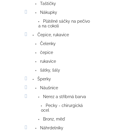
Taštičky
Nákupky
Plátěné sáčky na pečivo
a na cokoli
Čepice, rukavice
Čelenky
čepice
rukavice
šátky, šály
Šperky
Náušnice
Nerez a stříbrná barva
Pecky - chirurgická
ocel
Bronz, měď
Náhrdelníky