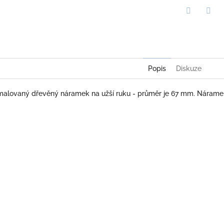
Twitter
Face
Popis
Diskuze
 malovaný dřevěný náramek na užší ruku - průměr je 67 mm. Nárame