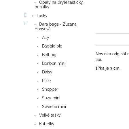
Obaly na brýle,taštičky,
penálky
Tašky
Dara bags - Zuzana
Honsová
Ally
Baggie big
Novinka originál
Bell big
líbí.
Bonbon mini
šířka je 3 cm.
Daisy
Pixie
Shopper
Suzy mini
Sweetie mini
Velké tašky
Kabelky