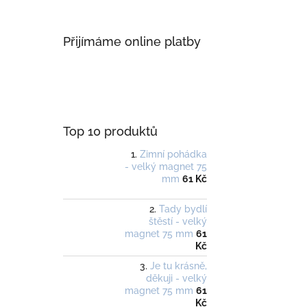
Přijímáme online platby
Top 10 produktů
Zimní pohádka
- velký magnet 75
mm
61 Kč
Tady bydlí
štěstí - velký
magnet 75 mm
61
Kč
Je tu krásně,
děkuji - velký
magnet 75 mm
61
Kč