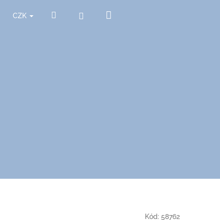
Nákupní
Hledat
Přihlášení
CZK
košík
Kód:
58762