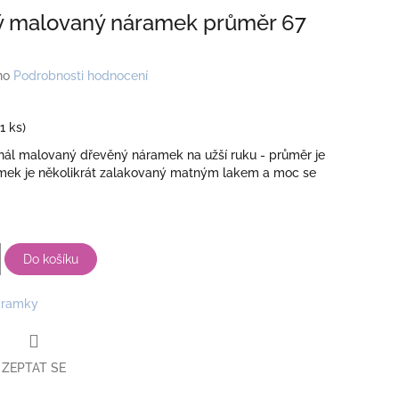
ý malovaný náramek průměr 67
no
Podrobnosti hodnocení
(1 ks)
inál malovaný dřevěný náramek na užší ruku - průměr je
ek je několikrát zalakovaný matným lakem a moc se
Do košíku
ramky
ZEPTAT SE