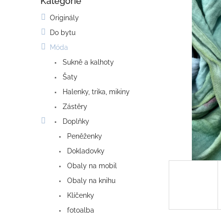
Kategorie
o
Přeskočit
kategorie
s
Originály
t
Do bytu
r
a
Móda
n
Sukně a kalhoty
n
í
Šaty
p
Halenky, trika, mikiny
a
Zástěry
n
e
Doplňky
l
Peněženky
Dokladovky
Obaly na mobil
Obaly na knihu
Klíčenky
fotoalba