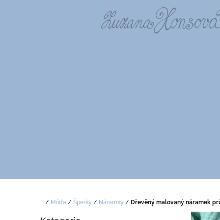
Přejít
na
obsah
Domů
/
Móda
/
Šperky
/
Náramky
/
Dřevěný malovaný náramek p
P