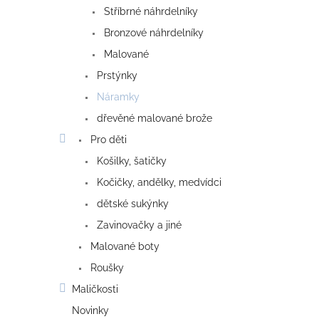
Stříbrné náhrdelníky
Bronzové náhrdelníky
Malované
Prstýnky
Náramky
dřevěné malované brože
Pro děti
Košilky, šatičky
Kočičky, andělky, medvídci
dětské sukýnky
Zavinovačky a jiné
Malované boty
Roušky
Maličkosti
Novinky