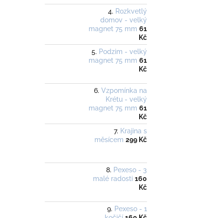
Rozkvetlý
domov - velký
magnet 75 mm
61
Kč
Podzim - velký
magnet 75 mm
61
Kč
Vzpomínka na
Krétu - velký
magnet 75 mm
61
Kč
Krajina s
měsícem
299 Kč
Pexeso - 3
malé radosti
160
Kč
Pexeso - 1
kočičí
160 Kč