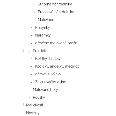
Stříbrné náhrdelníky
Bronzové náhrdelníky
Malované
Prstýnky
Náramky
dřevěné malované brože
Pro děti
Košilky, šatičky
Kočičky, andělky, medvídci
dětské sukýnky
Zavinovačky a jiné
Malované boty
Roušky
Maličkosti
Novinky