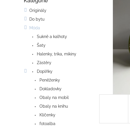
Kategorie
o
Přeskočit
kategorie
s
Originály
t
Do bytu
r
a
Móda
n
Sukně a kalhoty
n
í
Šaty
p
Halenky, trika, mikiny
a
Zástěry
n
e
Doplňky
l
Peněženky
Dokladovky
Obaly na mobil
Obaly na knihu
Klíčenky
fotoalba