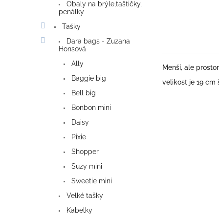
Obaly na brýle,taštičky,
penálky
Tašky
Dara bags - Zuzana
Honsová
Ally
Menší, ale prosto
Baggie big
velikost je 19 cm
Bell big
Bonbon mini
Daisy
Pixie
Shopper
Suzy mini
Sweetie mini
Velké tašky
Kabelky