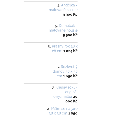
Andělka -
malované housle
9 900 Kč
Domeček -
malované housle
9 900 Kč
Krásný rok 28 x
28 cm
1 024 Kč
Rozkvetlý
domov 38 x 38
cm
1 650 Kč
Krásný rok.. -
originál
olejomalba
40
000 Kč
Těším se na jaro
38 x 38 cm
1 650