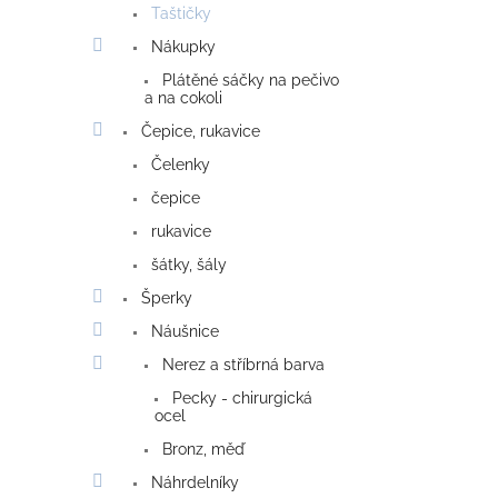
Taštičky
Nákupky
Plátěné sáčky na pečivo
a na cokoli
Čepice, rukavice
Čelenky
čepice
rukavice
šátky, šály
Šperky
Náušnice
Nerez a stříbrná barva
Pecky - chirurgická
ocel
Bronz, měď
Náhrdelníky