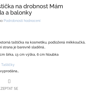
štička na drobnost Mám
a a balonky
no
Podrobnosti hodnocení
rostorná taštička na kosmetiku, podložená měkkoučká,
ní strana je barevně sladěná..
9 cm šírka, 13 cm výška, 6 cm hloubka
Taštičky
 vyprodána…
ZEPTAT SE
book