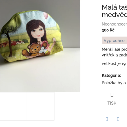
Malá ta
medvěd
Průměrné
Neohodnoce
hodnocení
380 Kč
produktu
Měrná
Vyprodáno
je
cena:
0,0
Menší, ale p
z
vnitřek a zad
5
velikost je 1
hvězdiček.
Kategorie
:
Položka byla
TISK
Twitter
Face