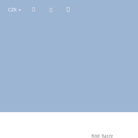
Nákupní
Hledat
Přihlášení
CZK
košík
Kód:
64172