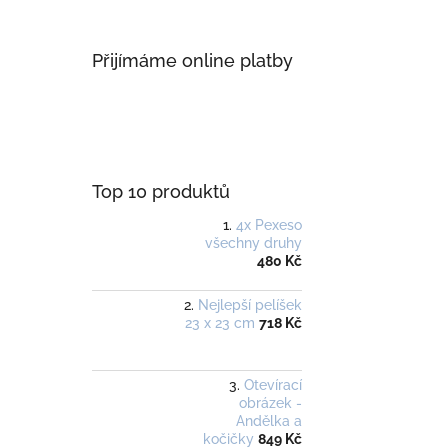
Přijímáme online platby
Top 10 produktů
4x Pexeso
všechny druhy
480 Kč
Nejlepší pelíšek
23 x 23 cm
718 Kč
Otevírací
obrázek -
Andělka a
kočičky
849 Kč