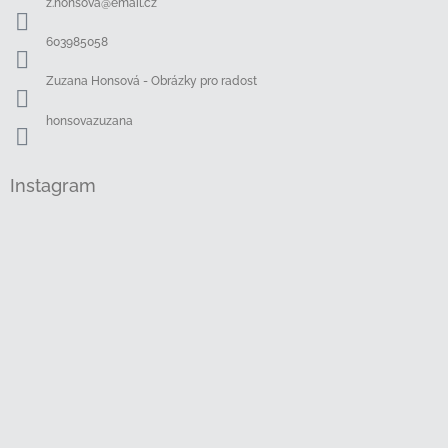
z.honsova
@
email.cz
t
í
603985058
Zuzana Honsová - Obrázky pro radost
honsovazuzana
Instagram