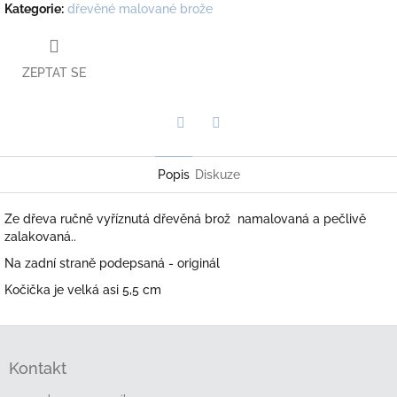
Kategorie
:
dřevěné malované brože
ZEPTAT SE
Twitter
Facebook
Popis
Diskuze
Ze dřeva ručně vyříznutá dřevěná brož namalovaná a pečlivě
zalakovaná..
Na zadní straně podepsaná - originál
Kočička je velká asi 5,5 cm
Z
á
Kontakt
p
a