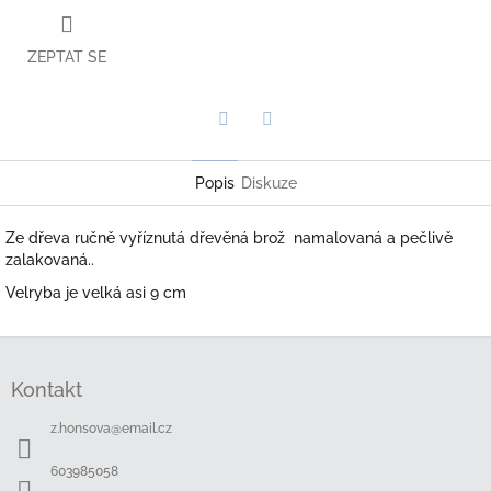
ZEPTAT SE
Twitter
Facebook
Popis
Diskuze
Ze dřeva ručně vyříznutá dřevěná brož namalovaná a pečlivě
zalakovaná..
Velryba je velká asi 9 cm
Z
á
Kontakt
p
a
z.honsova
@
email.cz
t
í
603985058