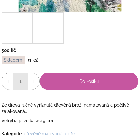
500 Kč
Měrná
Skladem
(1 ks)
cena:
Do košíku
Ze dřeva ručně vyříznutá dřevěná brož namalovaná a pečlivě
zalakovaná..
Velryba je velká asi 9 cm
Kategorie
:
dřevěné malované brože