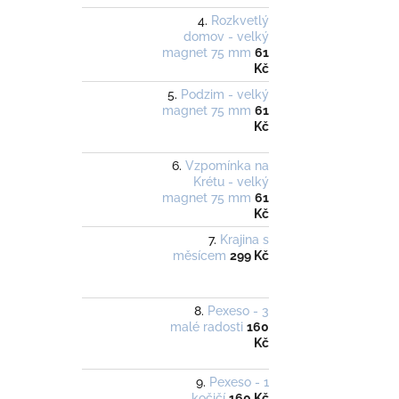
Rozkvetlý
domov - velký
magnet 75 mm
61
Kč
Podzim - velký
magnet 75 mm
61
Kč
Vzpomínka na
Krétu - velký
magnet 75 mm
61
Kč
Krajina s
měsícem
299 Kč
Pexeso - 3
malé radosti
160
Kč
Pexeso - 1
kočičí
160 Kč