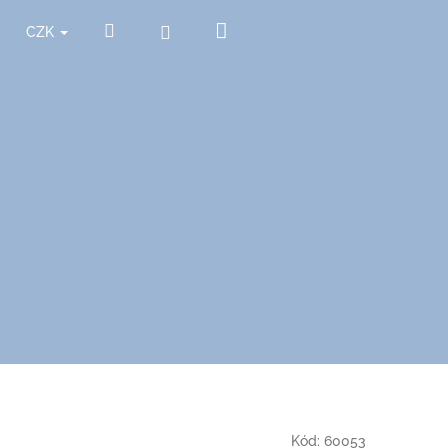
Nákupní
Hledat
Přihlášení
CZK
košík
Kód:
60053