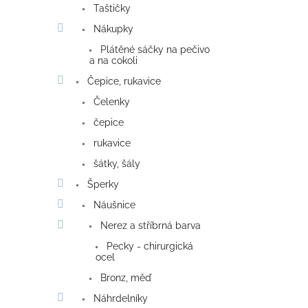
Taštičky
Nákupky
Plátěné sáčky na pečivo
a na cokoli
Čepice, rukavice
Čelenky
čepice
rukavice
šátky, šály
Šperky
Náušnice
Nerez a stříbrná barva
Pecky - chirurgická
ocel
Bronz, měď
Náhrdelníky