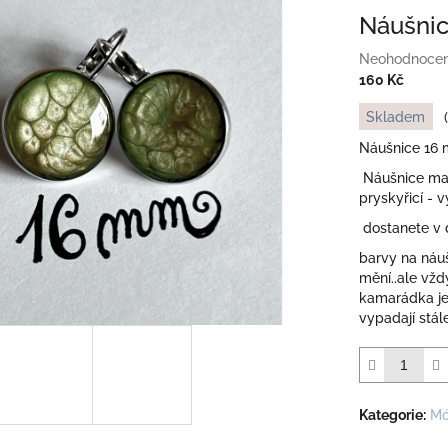
Náušni
Průměrné
Neohodnoce
hodnocení
160 Kč
produktu
Měrná
Skladem
je
cena:
0,0
Náušnice 16 
z
Náušnice mal
5
pryskyřicí - 
hvězdiček.
dostanete v 
barvy na náuš
mění..ale vžd
kamarádka je
vypadají stál
Kategorie
:
M