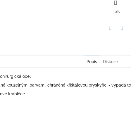
TISK
Twitter
Face
Popis
Diskuze
chirurgická ocel
é kouzelnými barvami, chráněné křištálovou pryskyřicí - vypadá to
ové krabičce