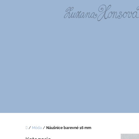
Přejít
na
obsah
Domů
/
Móda
/
Náušnice barevné 16 mm
P