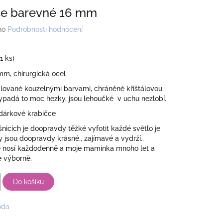
ce barevné 16 mm
no
Podrobnosti hodnocení
(1 ks)
mm, chirurgická ocel
ované kouzelnými barvami, chráněné křištálovou
vypadá to moc hezky, jsou lehoučké v uchu nezlobí.
dárkové krabičce
nicích je doopravdy těžké vyfotit každé světlo je
y jsou doopravdy krásné,, zajímavé a vydrží..
 nosí každodenně a moje maminka mnoho let a
e výborně.
Do košíku
óda