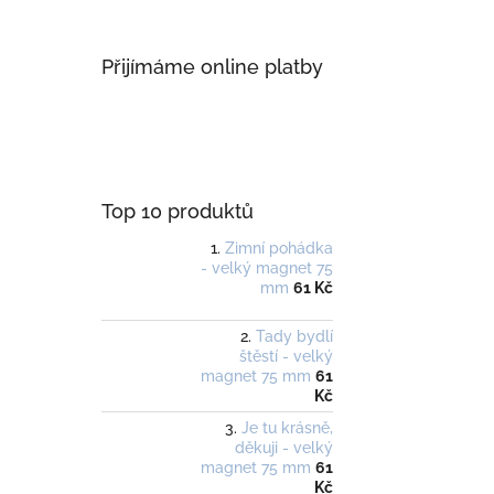
Přijímáme online platby
Top 10 produktů
Zimní pohádka
- velký magnet 75
mm
61 Kč
Tady bydlí
štěstí - velký
magnet 75 mm
61
Kč
Je tu krásně,
děkuji - velký
magnet 75 mm
61
Kč