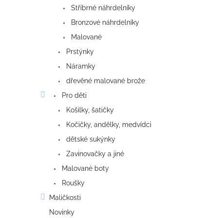
Stříbrné náhrdelníky
Bronzové náhrdelníky
Malované
Prstýnky
Náramky
dřevěné malované brože
Pro děti
Košilky, šatičky
Kočičky, andělky, medvídci
dětské sukýnky
Zavinovačky a jiné
Malované boty
Roušky
Maličkosti
Novinky