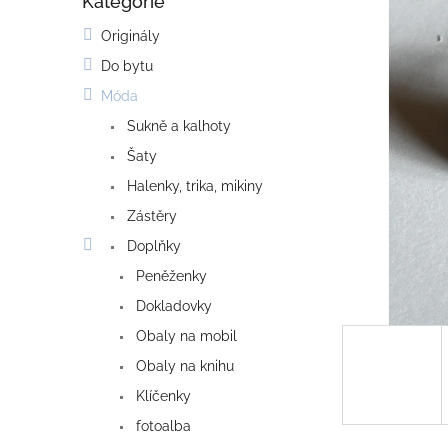
Kategorie
o
Přeskočit
kategorie
s
Originály
t
Do bytu
r
a
Móda
n
Sukně a kalhoty
n
í
Šaty
p
Halenky, trika, mikiny
a
Zástěry
n
e
Doplňky
l
Peněženky
Dokladovky
Obaly na mobil
Obaly na knihu
Klíčenky
fotoalba