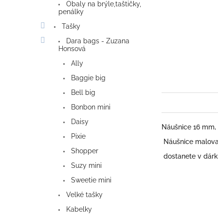
Obaly na brýle,taštičky,
penálky
Tašky
Dara bags - Zuzana
Honsová
Ally
Baggie big
Bell big
Bonbon mini
Daisy
Náušnice 16 mm, 
Pixie
Náušnice malovan
Shopper
dostanete v dárk
Suzy mini
Sweetie mini
Velké tašky
Kabelky