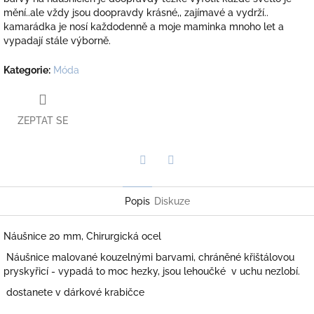
mění..ale vždy jsou doopravdy krásné,, zajímavé a vydrží..
kamarádka je nosí každodenně a moje maminka mnoho let a
vypadají stále výborně.
Kategorie
:
Móda
ZEPTAT SE
Twitter
Facebook
Popis
Diskuze
Náušnice 20 mm, Chirurgická ocel
Náušnice malované kouzelnými barvami, chráněné křištálovou
pryskyřicí - vypadá to moc hezky, jsou lehoučké v uchu nezlobí.
dostanete v dárkové krabičce