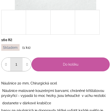
160 Kč
Měrná
Skladem
(1 ks)
cena:
Do košíku
Náušnice 20 mm, Chirurgická ocel
Náušnice malované kouzelnými barvami, chráněné křištálovou
pryskyřicí - vypadá to moc hezky, jsou lehoučké v uchu nezlobí.
dostanete v dárkové krabičce
barvy na náušnicích je doopravdy těžké vyfotit každé světlo je