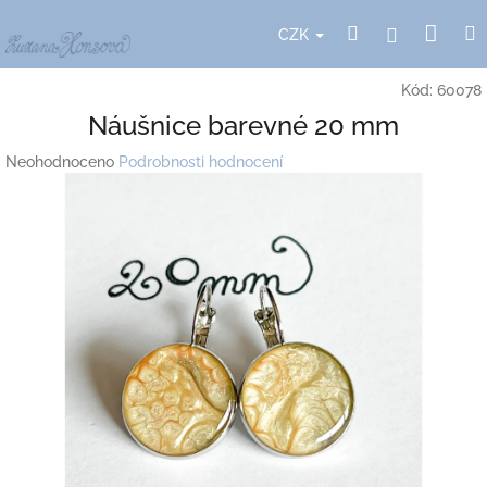
Přejít
Nák
Hledat
Přihlášení
na
CZK
obsah
koší
Kód:
60078
Náušnice barevné 20 mm
Průměrné
Neohodnoceno
Podrobnosti hodnocení
hodnocení
produktu
je
0,0
z
5
hvězdiček.