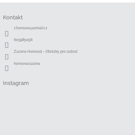
Z
á
Kontakt
p
a
z.honsova
@
email.cz
t
í
603985058
Zuzana Honsová - Obrázky pro radost
honsovazuzana
Instagram