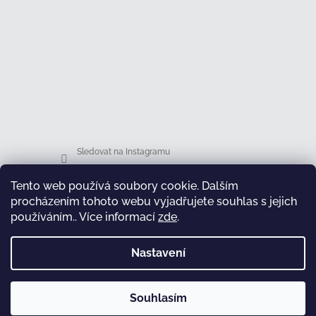
Sledovat na Instagramu
Tento web používá soubory cookie. Dalším
Facebook
procházením tohoto webu vyjadřujete souhlas s jejich
používáním.. Více informací
zde
.
Nastavení
test
Souhlasím
Copyright 2026
Honsová shop
. Všechna práva
Vytvořil Shoptet
vyhrazena.