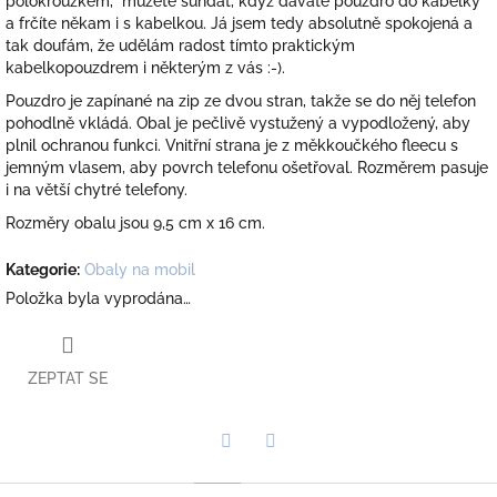
polokroužkem, můžete sundat, když dáváte pouzdro do kabelky
a frčíte někam i s kabelkou. Já jsem tedy absolutně spokojená a
tak doufám, že udělám radost tímto praktickým
kabelkopouzdrem i některým z vás :-).
Pouzdro je zapínané na zip ze dvou stran, takže se do něj telefon
pohodlně vkládá. Obal je pečlivě vystužený a vypodložený, aby
plnil ochranou funkci. Vnitřní strana je z měkkoučkého fleecu s
jemným vlasem, aby povrch telefonu ošetřoval. Rozměrem pasuje
i na větší chytré telefony.
Rozměry obalu jsou 9,5 cm x 16 cm.
Kategorie
:
Obaly na mobil
Položka byla vyprodána…
ZEPTAT SE
Twitter
Facebook