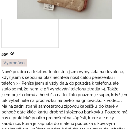
550 Kč
Měrná
Vyprodáno
cena:
Nové pozdro na telefon. Tento střih jsem vymyslela na dovolené,
když jsem s sebou na pláž nechtěla nosit celou peněženku i
telefon :-). Peníze jsem si vždy dala do pouzdra k telefonu, ale
stalo se mi, že jsem je při vyndavání telefonu ztratila :-(. Takže
jsem přijela domů a hned šla na to. Toto pouzdro je super, když jen
tak vyběhnete na procházku, na pivko, na grilovačku, k vodě.... .
Má na zadní straně samostatnou zipovou kapsičku, do které v
pohodě dáte klíče, kartu, drobné i složenou bankovku. Pouzdro má
navíc praktické poutko pro nošení na zápěstí, které ale díky
karabince, která je zapnutá do malého poutečka s kovovým