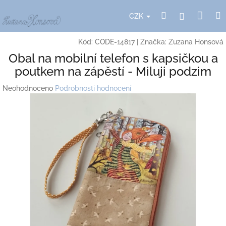
Přejít
Nák
Hledat
Přihlášení
na
CZK
obsah
koší
Kód:
CODE-14817
|
Značka:
Zuzana Honsová
Obal na mobilní telefon s kapsičkou a
poutkem na zápěstí - Miluji podzim
Průměrné
Neohodnoceno
Podrobnosti hodnocení
hodnocení
produktu
je
0,0
z
5
hvězdiček.