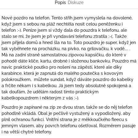
Popis
Diskuze
Nové pozdro na telefon. Tento střih jsem vymyslela na dovolené,
když jsem s sebou na pláž nechtěla nosit celou peněženku i
telefon :-). Peníze jsem si vždy dala do pouzdra k telefonu, ale
stalo se mi, že jsem je při vyndavání telefonu ztratila :-(. Takže
jsem přijela domů a hned šla na to. Toto pouzdro je super, když jen
tak vyběhnete na procházku, na pivko, na grilovačku, k vodě.... .
Má na zadní straně samostatnou zipovou kapsičku, do které v
pohodě dáte klíče, kartu, drobné i složenou bankovku. Pouzdro má
navíc praktické poutko pro nošení na zápěstí, které ale díky
karabince, která je zapnutá do malého poutečka s kovovým
polokroužkem, můžete sundat, když dáváte pouzdro do kabelky
a frčíte někam i s kabelkou. Já jsem tedy absolutně spokojená a
tak doufám, že udělám radost tímto praktickým
kabelkopouzdrem i některým z vás :-).
Pouzdro je zapínané na zip ze dvou stran, takže se do něj telefon
pohodlně vkládá. Obal je pečlivě vystužený a vypodložený, aby
plnil ochranou funkci. Vnitřní strana je z měkkoučkého fleecu s
jemným vlasem, aby povrch telefonu ošetřoval. Rozměrem pasuje
i na větší chytré telefony.