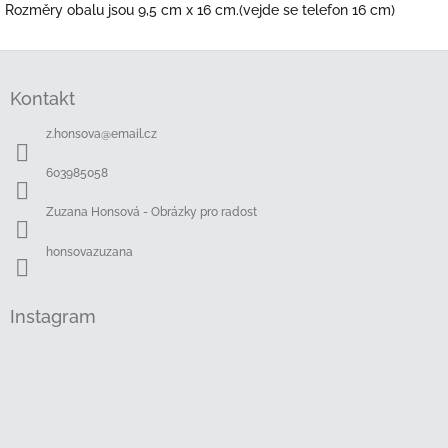
Rozměry obalu jsou 9,5 cm x 16 cm.(vejde se telefon 16 cm)
Z
á
Kontakt
p
a
z.honsova
@
email.cz
t
í
603985058
Zuzana Honsová - Obrázky pro radost
honsovazuzana
Instagram