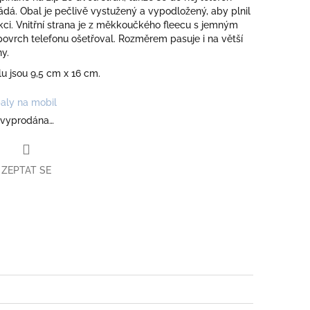
dá. Obal je pečlivě vystužený a vypodložený, aby plnil
ci. Vnitřní strana je z měkkoučkého fleecu s jemným
ovrch telefonu ošetřoval. Rozměrem pasuje i na větší
ny.
u jsou 9,5 cm x 16 cm.
aly na mobil
 vyprodána…
ZEPTAT SE
book