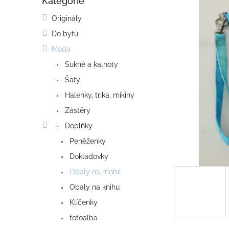
Kategorie
o
Přeskočit
kategorie
s
Originály
t
Do bytu
r
a
Móda
n
Sukně a kalhoty
n
í
Šaty
p
Halenky, trika, mikiny
a
Zástěry
n
e
Doplňky
l
Peněženky
Dokladovky
Obaly na mobil
Obaly na knihu
Klíčenky
fotoalba