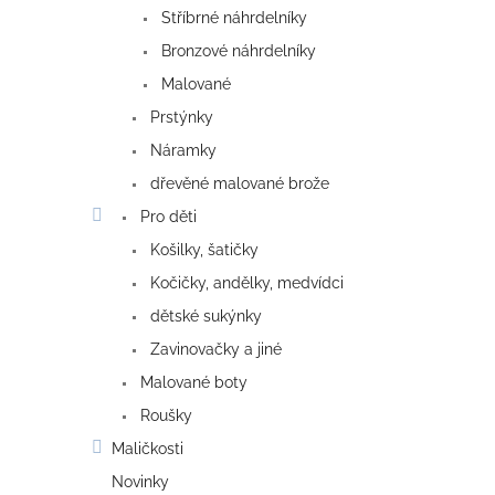
Stříbrné náhrdelníky
Bronzové náhrdelníky
Malované
Prstýnky
Náramky
dřevěné malované brože
Pro děti
Košilky, šatičky
Kočičky, andělky, medvídci
dětské sukýnky
Zavinovačky a jiné
Malované boty
Roušky
Maličkosti
Novinky