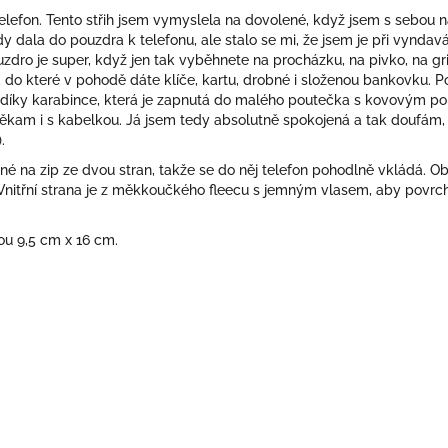
lefon. Tento střih jsem vymyslela na dovolené, když jsem s sebou na 
y dala do pouzdra k telefonu, ale stalo se mi, že jsem je při vyndavá
ouzdro je super, když jen tak vyběhnete na procházku, na pivko, na gr
 do které v pohodě dáte klíče, kartu, drobné i složenou bankovku. 
le díky karabince, která je zapnutá do malého poutečka s kovovým 
 někam i s kabelkou. Já jsem tedy absolutně spokojená a tak doufám
.
né na zip ze dvou stran, takže se do něj telefon pohodlně vkládá. Ob
Vnitřní strana je z měkkoučkého fleecu s jemným vlasem, aby povrch
ou 9,5 cm x 16 cm.