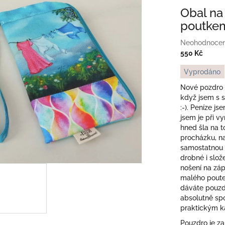
Obal na
poutkem
Průměrné
Neohodnoce
hodnocení
550 Kč
produktu
Měrná
Vyprodáno
je
cena:
0,0
Nové pozdro n
z
když jsem s s
5
:-). Peníze js
hvězdiček.
jsem je při vy
hned šla na t
procházku, na
samostatnou z
drobné i slo
nošení na záp
malého poute
dáváte pouzdr
absolutně sp
praktickým k
Pouzdro je za