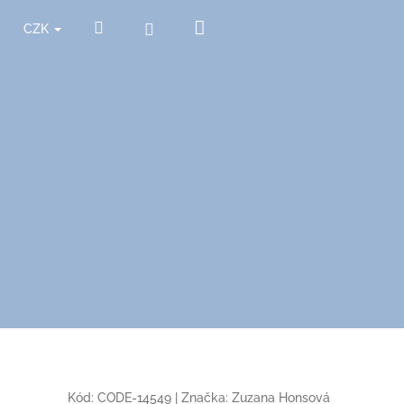
Nákupní
Hledat
Přihlášení
CZK
košík
Kód:
CODE-14549
|
Značka:
Zuzana Honsová