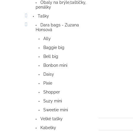
Obaly na brýle,taštičky,
penálky
Tašky
Dara bags - Zuzana
Honsová
Ally
Baggie big
Bell big
Bonbon mini
Daisy
Pixie
Shopper
Suzy mini
Sweetie mini
Velké tašky
Kabelky