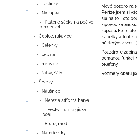
Taštičky
Nové pozdro na te
Peníze jsem si vžd
Nákupky
šla na to. Toto p
Plátěné sáčky na pečivo
zipovou kapsičku,
a na cokoli
zápěstí, které a
Čepice, rukavice
kabelky a frčíte
některým z vás :-)
Čelenky
Pouzdro je zapína
čepice
ochranou funkci. 
rukavice
telefony.
šátky, šály
Rozměry obalu js
Šperky
Náušnice
Nerez a stříbrná barva
Pecky - chirurgická
ocel
Bronz, měď
Náhrdelníky