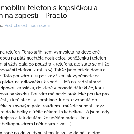
 mobilní telefon s kapsičkou a
 na zápěstí - Prádlo
no
Podrobnosti hodnocení
a telefon. Tento střih jsem vymyslela na dovolené,
ebou na pláž nechtěla nosit celou peněženku i telefon
em si vždy dala do pouzdra k telefonu, ale stalo se mi, že
ndavání telefonu ztratila :-(. Takže jsem přijela domů a
o. Toto pouzdro je super, když jen tak vyběhnete na
 pivko, na grilovačku, k vodě.... . Má na zadní straně
ipovou kapsičku, do které v pohodě dáte klíče, kartu,
ženou bankovku. Pouzdro má navíc praktické poutko pro
ěstí, které ale díky karabince, která je zapnutá do
čka s kovovým polokroužkem, můžete sundat, když
o do kabelky a frčíte někam i s kabelkou. Já jsem tedy
okojená a tak doufám, že udělám radost tímto
abelkopouzdrem i některým z vás :-).
pínané na zip ze dvou stran, takže se do něj telefon