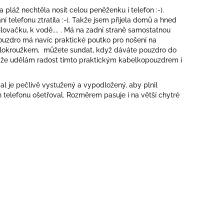
pláž nechtěla nosit celou peněženku i telefon :-).
ní telefonu ztratila :-(. Takže jsem přijela domů a hned
ilovačku, k vodě.... . Má na zadní straně samostatnou
Pouzdro má navíc praktické poutko pro nošení na
polokroužkem, můžete sundat, když dáváte pouzdro do
, že udělám radost tímto praktickým kabelkopouzdrem i
al je pečlivě vystužený a vypodložený, aby plnil
 telefonu ošetřoval. Rozměrem pasuje i na větší chytré