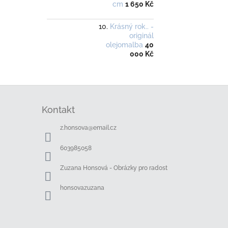
cm
1 650 Kč
Krásný rok.. -
originál
olejomalba
40
000 Kč
Z
á
Kontakt
p
a
z.honsova
@
email.cz
t
í
603985058
Zuzana Honsová - Obrázky pro radost
honsovazuzana