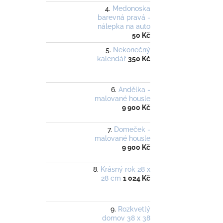
Medonoska
barevná pravá -
nálepka na auto
50 Kč
Nekonečný
kalendář
350 Kč
Andělka -
malované housle
9 900 Kč
Domeček -
malované housle
9 900 Kč
Krásný rok 28 x
28 cm
1 024 Kč
Rozkvetlý
domov 38 x 38