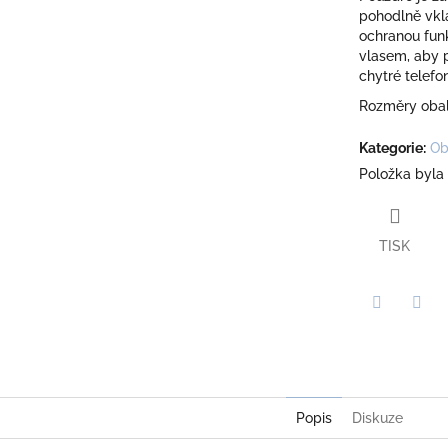
pohodlně vklá
ochranou funk
vlasem, aby p
chytré telefo
Rozměry obal
Kategorie
:
Ob
Položka byla
TISK
Twitter
Face
Popis
Diskuze