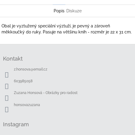
Twitter
Facebook
Popis
Diskuze
Obal je vyztužený speciální výztuží, je pevný a zároveň
měkkoučký do ruky. Pasuje na většinu knih - rozměr je 22 x 31 cm.
Z
á
Kontakt
p
a
z.honsova
@
email.cz
t
í
603985058
Zuzana Honsová - Obrázky pro radost
honsovazuzana
Instagram