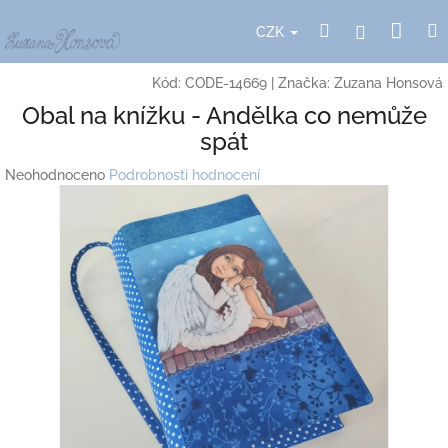
Přejít
Nák
Hledat
Přihlášení
na
CZK
obsah
koší
Kód:
CODE-14669
|
Značka:
Zuzana Honsová
Obal na knížku - Andělka co nemůže
spát
Průměrné
Neohodnoceno
Podrobnosti hodnocení
hodnocení
produktu
je
0,0
z
5
hvězdiček.