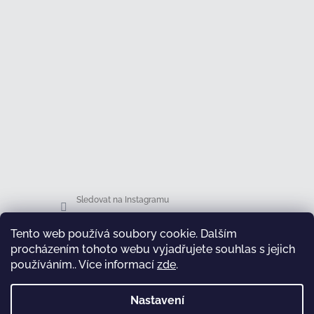
Sledovat na Instagramu
Tento web používá soubory cookie. Dalším
Facebook
procházením tohoto webu vyjadřujete souhlas s jejich
používáním.. Více informací
zde
.
Nastavení
test