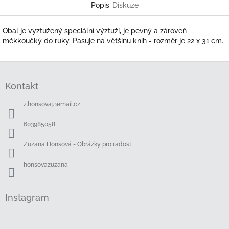
Popis
Diskuze
Obal je vyztužený speciální výztuží, je pevný a zároveň
měkkoučký do ruky. Pasuje na většinu knih - rozměr je 22 x 31 cm.
Z
á
Kontakt
p
a
z.honsova
@
email.cz
t
í
603985058
Zuzana Honsová - Obrázky pro radost
honsovazuzana
Instagram