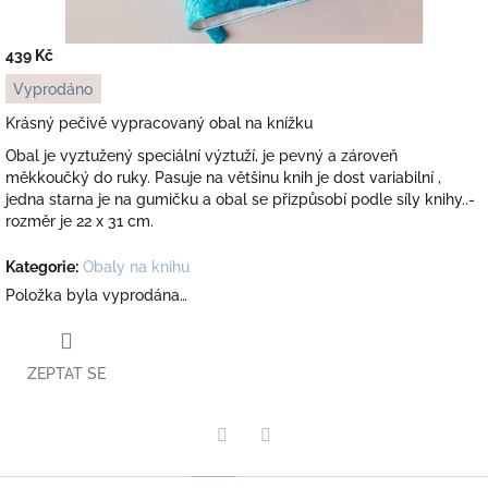
439 Kč
Měrná
Vyprodáno
cena:
Krásný pečivě vypracovaný obal na knížku
Obal je vyztužený speciální výztuží, je pevný a zároveň
měkkoučký do ruky. Pasuje na většinu knih je dost variabilní ,
jedna starna je na gumičku a obal se přizpůsobí podle síly knihy..-
rozměr je 22 x 31 cm.
Kategorie
:
Obaly na knihu
Položka byla vyprodána…
ZEPTAT SE
Twitter
Facebook