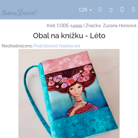
Přejít
Nák
Hledat
Přihlášení
na
CZK
obsah
koší
Kód:
CODE-14999
|
Značka:
Zuzana Honsová
Obal na knížku - Léto
Průměrné
Neohodnoceno
Podrobnosti hodnocení
hodnocení
produktu
je
0,0
z
5
hvězdiček.