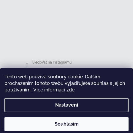
Sledovat na Instagramu
Tento web používá soubory cookie. Dalším
Facebook
procházením tohoto webu vyjadřujete souhlas s jejich
používáním.. Více informací
zde
.
Nastavení
test
Souhlasím
Copyright 2026
Honsová shop
. Všechna práva
Vytvořil Shoptet
vyhrazena.