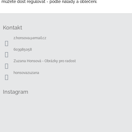
můžete dost regulovat - podle nálady a oblečení.
Z
á
Kontakt
p
a
z.honsova
@
email.cz
t
í
603985058
Zuzana Honsová - Obrázky pro radost
honsovazuzana
Instagram