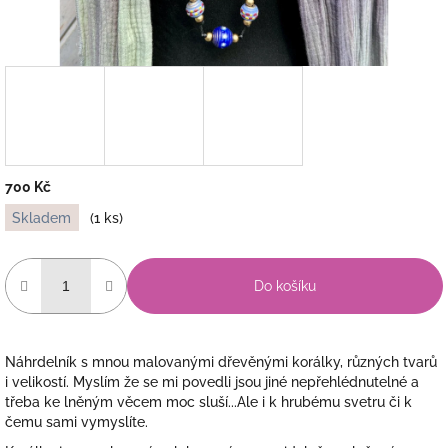
700 Kč
Měrná
Skladem
(1 ks)
cena:
Do košíku
Náhrdelník s mnou malovanými dřevěnými korálky, různých tvarů
i velikostí. Myslím že se mi povedli jsou jiné nepřehlédnutelné a
třeba ke lněným věcem moc sluší...Ale i k hrubému svetru či k
čemu sami vymyslíte.