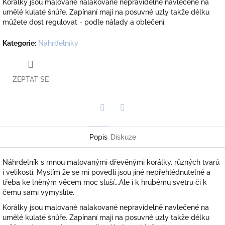
Korálky jsou malované nalakované nepravidelně navlečené na
umělé kulaté šnůře. Zapínaní mají na posuvné uzly takže délku
můžete dost regulovat - podle nálady a oblečení.
Kategorie
:
Náhrdelníky
ZEPTAT SE
Twitter
Facebook
Popis
Diskuze
Náhrdelník s mnou malovanými dřevěnými korálky, různých tvarů
i velikostí. Myslím že se mi povedli jsou jiné nepřehlédnutelné a
třeba ke lněným věcem moc sluší...Ale i k hrubému svetru či k
čemu sami vymyslíte.
Korálky jsou malované nalakované nepravidelně navlečené na
umělé kulaté šnůře. Zapínaní mají na posuvné uzly takže délku