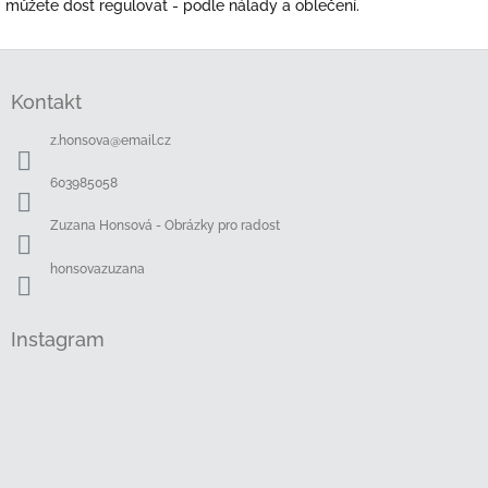
můžete dost regulovat - podle nálady a oblečení.
Z
á
Kontakt
p
a
z.honsova
@
email.cz
t
í
603985058
Zuzana Honsová - Obrázky pro radost
honsovazuzana
Instagram