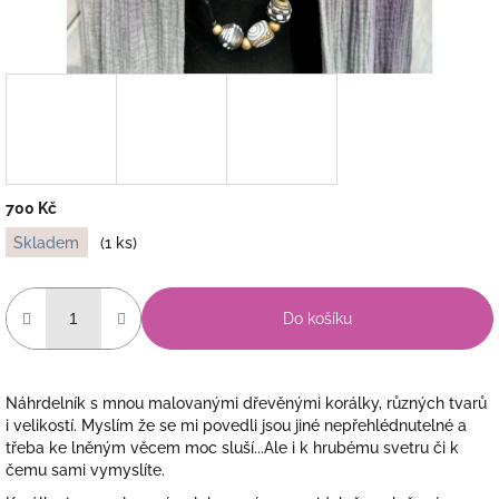
700 Kč
Měrná
Skladem
(1 ks)
cena:
Do košíku
Náhrdelník s mnou malovanými dřevěnými korálky, různých tvarů
i velikostí. Myslím že se mi povedli jsou jiné nepřehlédnutelné a
třeba ke lněným věcem moc sluší...Ale i k hrubému svetru či k
čemu sami vymyslíte.