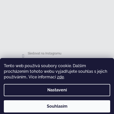
Sledovat na Instagramu
Tento web používá soubory cookie. Dalším
Facebook
procházením tohoto webu vyjadřujete souhlas s jejich
používáním.. Více informací
zde
.
Nastavení
test
Souhlasím
Copyright 2026
Honsová shop
. Všechna práva
Vytvořil Shoptet
vyhrazena.