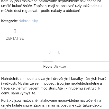
Korálky jsou malované nalakované nepravidelně navlečené na
umělé kulaté šnůře. Zapínaní mají na posuvné uzly takže délku
můžete dost regulovat - podle nálady a oblečení.
Kategorie
:
Náhrdelníky
ZEPTAT SE
Twitter
Facebook
Popis
Diskuze
Náhrdelník s mnou malovanými dřevěnými korálky, různých tvarů
i velikostí. Myslím že se mi povedli jsou jiné nepřehlédnutelné a
třeba ke lněným věcem moc sluší...Ale i k hrubému svetru či k
čemu sami vymyslíte.
Korálky jsou malované nalakované nepravidelně navlečené na
umělé kulaté šnůře. Zapínaní mají na posuvné uzly takže délku