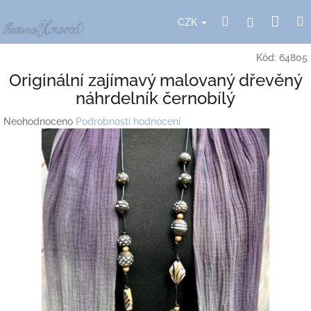
Přejít
Nák
Hledat
Přihlášení
na
CZK
obsah
koší
Kód:
64805
Originální zajímavý malovaný dřevěný
náhrdelník černobílý
Průměrné
Neohodnoceno
Podrobnosti hodnocení
hodnocení
produktu
je
0,0
z
5
hvězdiček.