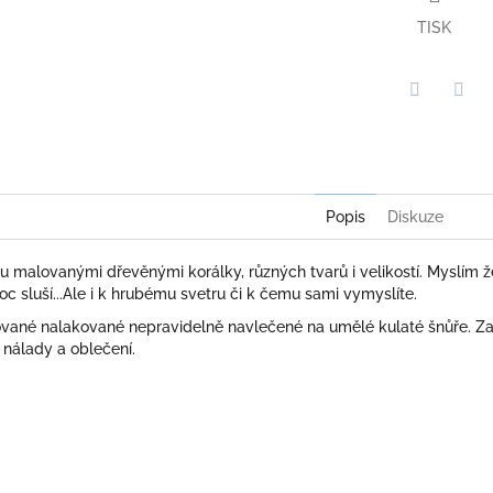
TISK
Twitter
Face
Popis
Diskuze
 malovanými dřevěnými korálky, různých tvarů i velikostí. Myslím že
sluší...Ale i k hrubému svetru či k čemu sami vymyslíte.
ované nalakované nepravidelně navlečené na umělé kulaté šnůře. Za
 nálady a oblečení.