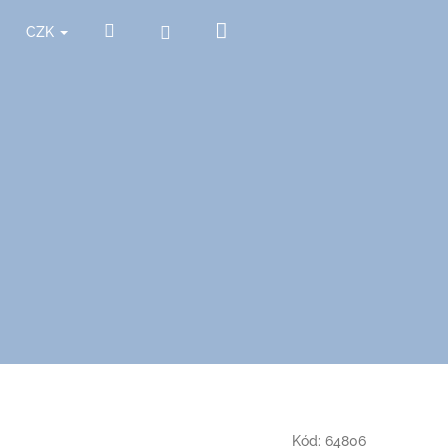
Nákupní
Hledat
Přihlášení
CZK
košík
Kód:
64806