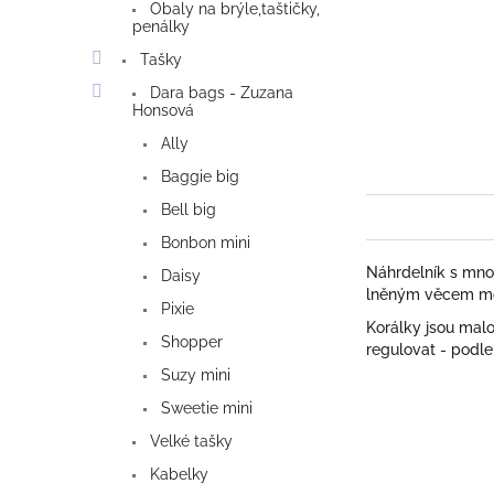
Obaly na brýle,taštičky,
penálky
Tašky
Dara bags - Zuzana
Honsová
Ally
Baggie big
Bell big
Bonbon mini
Náhrdelník s mnou
Daisy
lněným věcem moc 
Pixie
Korálky jsou mal
Shopper
regulovat - podle
Suzy mini
Sweetie mini
Velké tašky
Kabelky