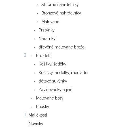
Stříbrné náhrdelníky
Bronzové náhrdelníky
Malované
Prstýnky
Náramky
dřevěné malované brože
Pro děti
Košilky, šatičky
Kočičky, andělky, medvídci
dětské sukýnky
Zavinovačky a jiné
Malované boty
Roušky
Maličkosti
Novinky