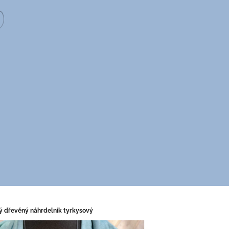
ý dřevěný náhrdelník tyrkysový