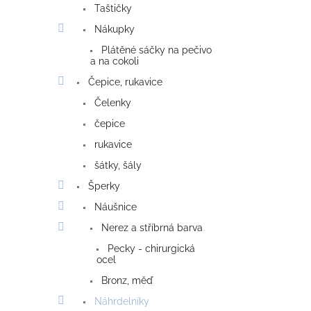
Taštičky
Nákupky
Plátěné sáčky na pečivo
a na cokoli
Čepice, rukavice
Čelenky
čepice
rukavice
šátky, šály
Šperky
Náušnice
Nerez a stříbrná barva
Pecky - chirurgická
ocel
Bronz, měď
Náhrdelníky