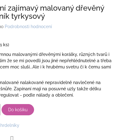
lní zajímavý malovaný dřevěný
ník tyrkysový
no
Podrobnosti hodnocení
(1 ks)
 mnou malovanými dřevěnými korálky, různých tvarů i
slím že se mi povedli jsou jiné nepřehlédnutelné a třeba
em moc sluší...Ale i k hrubému svetru či k čemu sami
 malované nalakované nepravidelně navlečené na
šnůře. Zapínaní mají na posuvné uzly takže délku
regulovat - podle nálady a oblečení.
Do košíku
hrdelníky