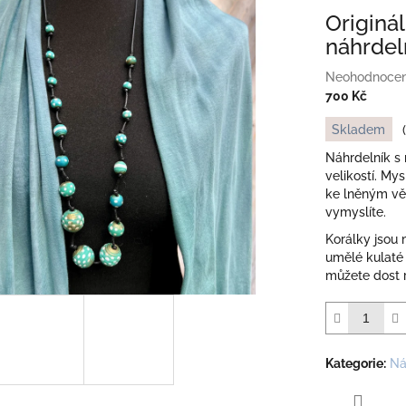
Originá
náhrdel
Průměrné
Neohodnoce
hodnocení
700 Kč
produktu
Měrná
Skladem
je
cena:
0,0
Náhrdelník s
z
velikostí. My
5
ke lněným věc
hvězdiček.
vymyslíte.
Korálky jsou
umělé kulaté 
můžete dost 
Kategorie
:
Ná