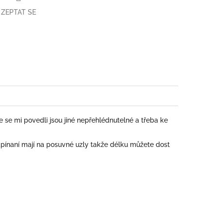
ZEPTAT SE
book
 se mi povedli jsou jiné nepřehlédnutelné a třeba ke
pínaní mají na posuvné uzly takže délku můžete dost