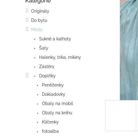
Kategorie
o
Přeskočit
kategorie
s
Originály
t
Do bytu
r
a
Móda
n
Sukně a kalhoty
n
í
Šaty
p
Halenky, trika, mikiny
a
Zástěry
n
e
Doplňky
l
Peněženky
Dokladovky
Obaly na mobil
Obaly na knihu
Klíčenky
fotoalba