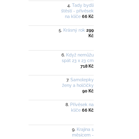
Tady bydlí
štěstí - přívěsek
na klíče
66 Kč
Krásný rok
299
Kč
Když nemůžu
spát 23 x 23 cm
718 Kč
Samolepky
ženy a holčičky
90 Kč
Přívěsek na
klíče
66 Kč
Krajina s
měsícem -