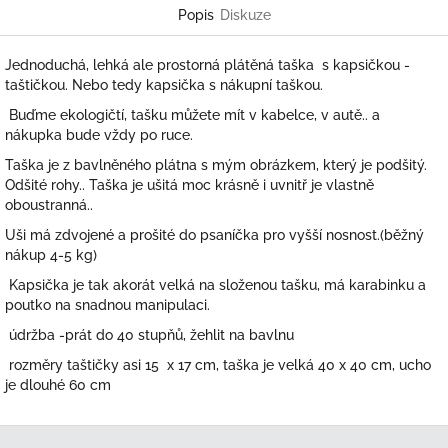
Popis
Diskuze
Jednoduchá, lehká ale prostorná plátěná taška s kapsičkou -
taštičkou. Nebo tedy kapsička s nákupní taškou.
Buďme ekologičtí, tašku můžete mít v kabelce, v autě.. a
nákupka bude vždy po ruce.
Taška je z bavlněného plátna s mým obrázkem, který je podšitý.
Odšité rohy.. Taška je ušitá moc krásně i uvnitř je vlastně
oboustranná..
Uši má zdvojené a prošité do psaníčka pro vyšší nosnost.(běžný
nákup 4-5 kg)
Kapsička je tak akorát velká na složenou tašku, má karabinku a
poutko na snadnou manipulaci.
údržba -prát do 40 stupňů, žehlit na bavlnu
rozměry taštičky asi 15 x 17 cm, taška je velká 40 x 40 cm, ucho
je dlouhé 60 cm
Z