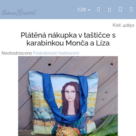
Přejít
Nák
Hledat
Přihlášení
na
CZK
obsah
koší
Kód:
41850
Plátěná nákupka v taštičce s
karabinkou Monča a Líza
Průměrné
Neohodnoceno
Podrobnosti hodnocení
hodnocení
produktu
je
0,0
z
5
hvězdiček.