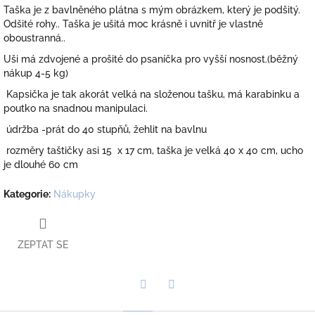
Taška je z bavlněného plátna s mým obrázkem, který je podšitý.
Odšité rohy.. Taška je ušitá moc krásně i uvnitř je vlastně
oboustranná..
Uši má zdvojené a prošité do psaníčka pro vyšší nosnost.(běžný
nákup 4-5 kg)
Kapsička je tak akorát velká na složenou tašku, má karabinku a
poutko na snadnou manipulaci.
údržba -prát do 40 stupňů, žehlit na bavlnu
rozměry taštičky asi 15 x 17 cm, taška je velká 40 x 40 cm, ucho
je dlouhé 60 cm
Kategorie
:
Nákupky
ZEPTAT SE
Twitter
Facebook