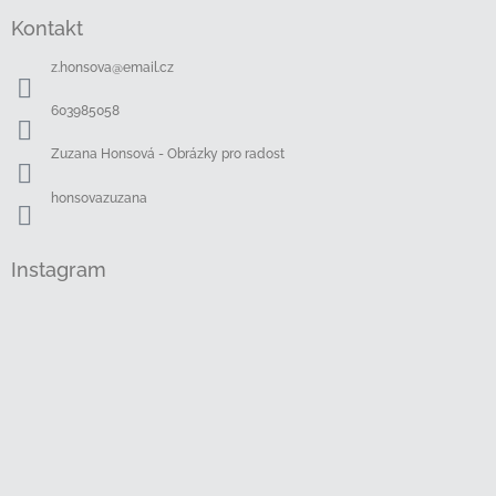
á
Kontakt
p
a
z.honsova
@
email.cz
t
í
603985058
Zuzana Honsová - Obrázky pro radost
honsovazuzana
Instagram