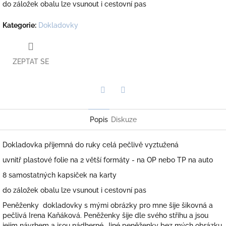
do záložek obalu lze vsunout i cestovní pas
Kategorie
:
Dokladovky
ZEPTAT SE
Twitter
Facebook
Popis
Diskuze
Dokladovka příjemná do ruky celá pečlivě vyztužená
uvnitř plastové folie na 2 větší formáty - na OP nebo TP na auto
8 samostatných kapsiček na karty
do záložek obalu lze vsunout i cestovní pas
Peněženky dokladovky s mými obrázky pro mne šije šikovná a
pečlivá Irena Kaňáková. Peněženky šije dle svého střihu a jsou
jejím návrhem a jsou nádherné. Jiné peněženky bez mých obrázku