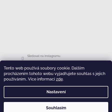
Sledovat na Instagramu
Tento web používá soubory cookie. Dalším
Facebook
procházením tohoto webu vyjadřujete souhlas s jejich
používáním.. Více informací
zde
.
Nastavení
test
Souhlasím
Copyright 2026
Honsová shop
. Všechna práva
Vytvořil Shoptet