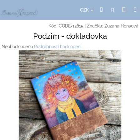
Přejít
Nák
Hledat
Přihlášení
na
CZK
obsah
koší
Kód:
CODE-12815
|
Značka:
Zuzana Honsová
Podzim - dokladovka
Průměrné
Neohodnoceno
Podrobnosti hodnocení
hodnocení
produktu
je
0,0
z
5
hvězdiček.