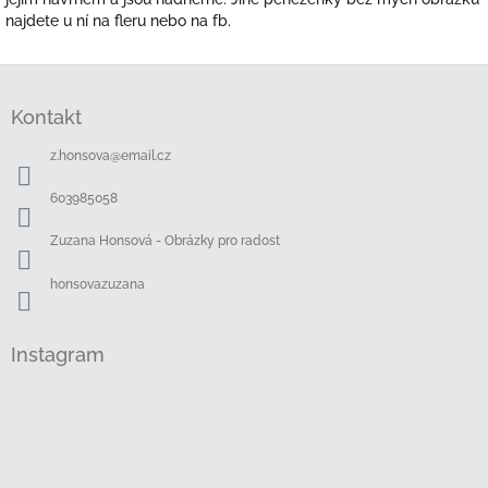
najdete u ní na fleru nebo na fb.
Z
á
Kontakt
p
a
z.honsova
@
email.cz
t
í
603985058
Zuzana Honsová - Obrázky pro radost
honsovazuzana
Instagram