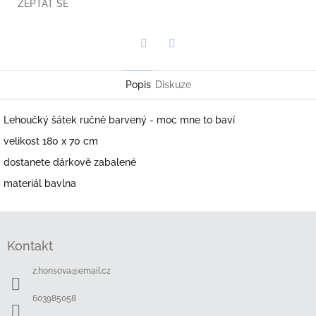
ZEPTAT SE
Twitter
Facebook
Popis
Diskuze
Lehoučký šátek ručně barvený - moc mne to baví
velikost 180 x 70 cm
dostanete dárkově zabalené
materiál bavlna
Z
á
Kontakt
p
a
z.honsova
@
email.cz
t
í
603985058