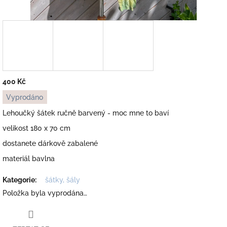
400 Kč
Měrná
Vyprodáno
cena:
Lehoučký šátek ručně barvený - moc mne to baví
velikost 180 x 70 cm
dostanete dárkově zabalené
materiál bavlna
Kategorie
:
šátky, šály
Položka byla vyprodána…