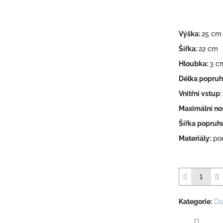
Výška:
25 cm
Šířka:
22 cm
Hloubka:
3 c
Délka popru
Vnitřní vstup
Maximální no
Šířka popruh
Materiály:
po
Kategorie
:
Da