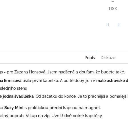
TISK
Twitter
Face
Popis
Diskuze
s - pro Zuzana Honsová. Jsem nadšená a doufám, že budete také.
na Ermisová
ušila první kabelku. A od té doby jich v
malé ostravské d
sledního stehu
je
jedna švadlenka
. Od začátku do konce. Je to pracnější a pomalejš
ka
Suzy Mini
s praktickou přední kapsou na magnet.
elný popruh. Vstup na zip. Uvnitř dvě volné kapsičky.