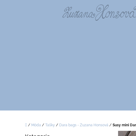
Přejít
na
obsah
Domů
/
Móda
/
Tašky
/
Dara bags - Zuzana Honsová
/
Susy mini Da
P