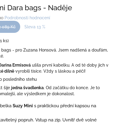
ni Dara bags - Naděje
no
Podrobnosti hodnocení
2 089 Kč
Sleva 13 %
(1 ks)
 bags - pro Zuzana Honsová. Jsem nadšená a doufám,
é.
Darina Ermisová
ušila první kabelku. A od té doby jich v
é dílně
vyrobili tisíce. Vždy s láskou a péčí!
o posledního stehu
t šije
jedna švadlenka
. Od začátku do konce. Je to
omalejší, ale výsledkem je dokonalost.
abelka
Suzy Mini
s praktickou přední kapsou na
avitelný popruh. Vstup na zip. Uvnitř dvě volné