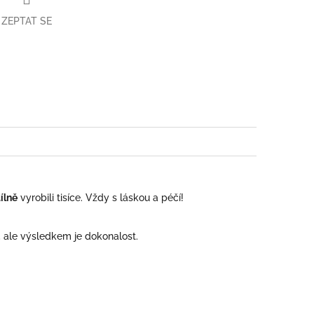
ZEPTAT SE
book
ílně
vyrobili tisíce. Vždy s láskou a péčí!
í, ale výsledkem je dokonalost.