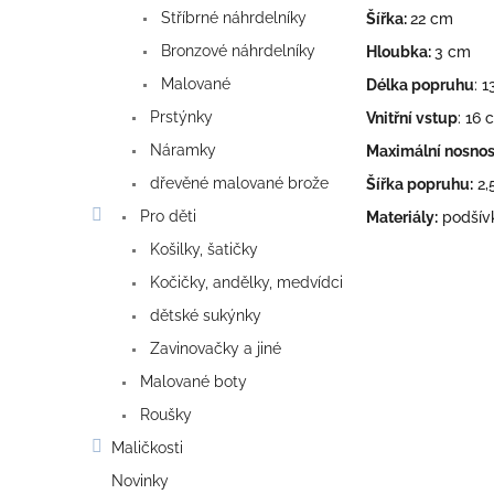
Stříbrné náhrdelníky
Šířka:
22 cm
Bronzové náhrdelníky
Hloubka:
3 cm
Malované
Délka popruhu
: 
Prstýnky
Vnitřní vstup
: 16 
Náramky
Maximální nosnos
dřevěné malované brože
Šířka popruhu:
2,
Pro děti
Materiály:
podšív
Košilky, šatičky
Kočičky, andělky, medvídci
dětské sukýnky
Zavinovačky a jiné
Malované boty
Roušky
Maličkosti
Novinky