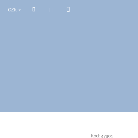
Nákupní
Hledat
Přihlášení
CZK
košík
Kód:
47901