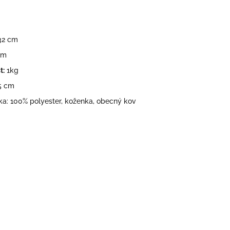
132 cm
cm
t:
1kg
5 cm
ka: 100% polyester, koženka, obecný kov