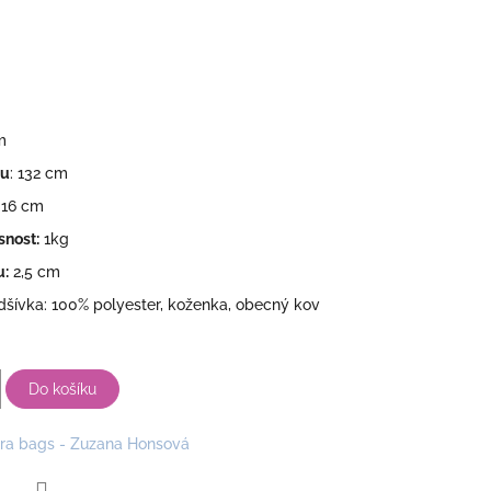
m
hu
: 132 cm
: 16 cm
snost:
1kg
u:
2,5 cm
dšívka: 100% polyester, koženka, obecný kov
Do košíku
ra bags - Zuzana Honsová