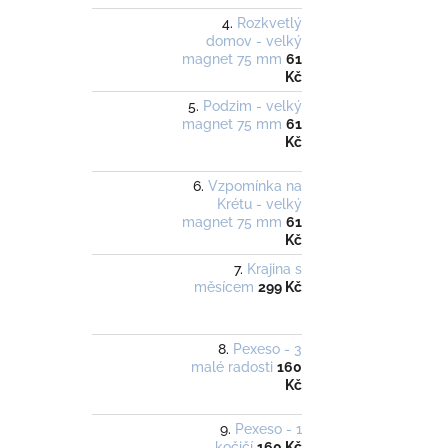
Rozkvetlý
domov - velký
magnet 75 mm
61
Kč
Podzim - velký
magnet 75 mm
61
Kč
Vzpomínka na
Krétu - velký
magnet 75 mm
61
Kč
Krajina s
měsícem
299 Kč
Pexeso - 3
malé radosti
160
Kč
Pexeso - 1
kočičí
160 Kč