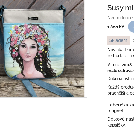
Susy mi
Průměrné
Neohodnoce
hodnocení
1 800 Kč
produktu
je
Měrná
Skladem
0,0
cena:
z
Novinka Dara
5
že budete tak
hvězdiček.
V roce
2008 
malé ostravsk
Dokonalost d
Každý produk
pracnější a p
Lehoučká k
magnet.
Délkově nast
kapsičky.