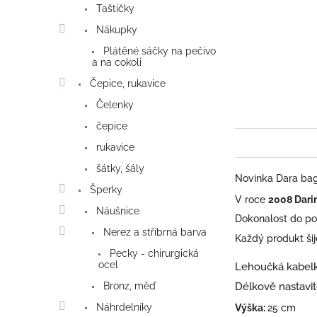
Taštičky
Nákupky
Plátěné sáčky na pečivo
a na cokoli
Čepice, rukavice
Čelenky
čepice
rukavice
šátky, šály
Novinka Dara bag
Šperky
V roce
2008 Dari
Náušnice
Dokonalost do po
Nerez a stříbrná barva
Každý produkt ši
Pecky - chirurgická
ocel
Lehoučká kabel
Délkově nastavit
Bronz, měď
Náhrdelníky
Výška:
25 cm