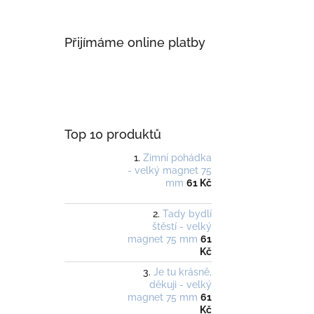
Přijímáme online platby
Top 10 produktů
Zimní pohádka
- velký magnet 75
mm
61 Kč
Tady bydlí
štěstí - velký
magnet 75 mm
61
Kč
Je tu krásně,
děkuji - velký
magnet 75 mm
61
Kč