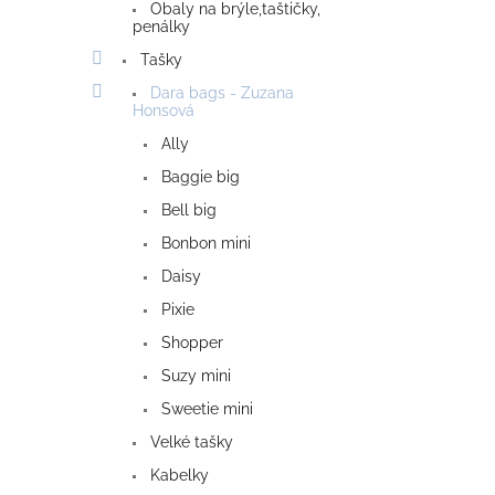
Obaly na brýle,taštičky,
penálky
Tašky
Dara bags - Zuzana
Honsová
Ally
Baggie big
Bell big
Bonbon mini
Daisy
Pixie
Shopper
Suzy mini
Sweetie mini
Velké tašky
Kabelky