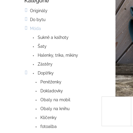
Kategorie
o
Přeskočit
kategorie
s
Originály
t
Do bytu
r
a
Móda
n
Sukně a kalhoty
n
í
Šaty
p
Halenky, trika, mikiny
a
Zástěry
n
e
Doplňky
l
Peněženky
Dokladovky
Obaly na mobil
Obaly na knihu
Klíčenky
fotoalba