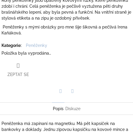
Rohy peněženky jsou opatřeny kovovými růžky, které peněženku
zdobí i chrání. Celá peněženka je pečlivě vyztužena pěti druhy
brašnářského lepení, aby byla pevná a funkční. Na vnitřní straně je
stylová etiketa a na zipu je ozdobný přívěsek.
Peněženky s mými obrázky pro mne šije šikovná a pečlivá Irena
Kaňáková.
Kategorie
:
Peněženky
Položka byla vyprodána…
ZEPTAT SE
Twitter
Facebook
Popis
Diskuze
Peněženka má zapínaní na magnetku. Má pět kapsiček na
bankovky a doklady. Jednu zipovou kapsičku na kovové mince a