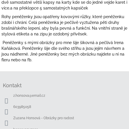
dvě samostatné větší kapsy na karty kde se do jedné vejde karet i
více.a na překlopce 5 samostatných kapsiček
Rohy peněženky jsou opatřeny kovovými růžky, které peněženku
zdobí i chrání. Celá peněženka je pečlivě vyztužena pěti druhy
brašnářského lepení, aby byla pevná a funkční. Na vnitřní straně je
stylová etiketa a na zipu je ozdobný přívěsek.
Peněženky s mými obrázky pro mne šije šikovná a pečlivá Irena
Kaňáková. Peněženky šije dle svého střihu a jsou jejím návrhem a
jsou nádherné. Jiné peněženky bez mých obrázku najdete u ní na
fleru nebo na fb.
Z
á
Kontakt
p
a
z.honsova
@
email.cz
t
í
603985058
Zuzana Honsová - Obrázky pro radost