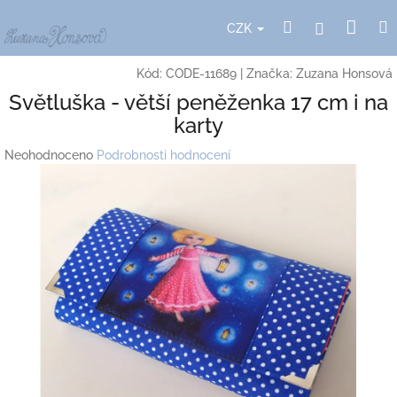
Přejít
Nák
Hledat
Přihlášení
na
CZK
obsah
koší
Kód:
CODE-11689
|
Značka:
Zuzana Honsová
Světluška - větší peněženka 17 cm i na
karty
Průměrné
Neohodnoceno
Podrobnosti hodnocení
hodnocení
produktu
je
0,0
z
5
hvězdiček.