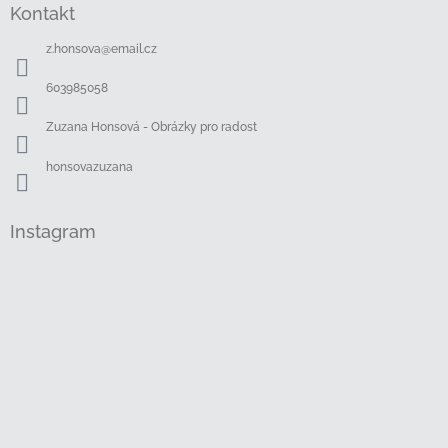
Kontakt
p
a
z.honsova
@
email.cz
t
í
603985058
Zuzana Honsová - Obrázky pro radost
honsovazuzana
Instagram