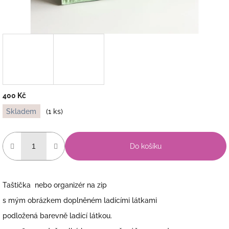
400 Kč
Měrná
Skladem
(1 ks)
cena:
Do košíku
Taštička nebo organizér na zip
s mým obrázkem doplněném ladícími látkami
podložená barevně ladící látkou.