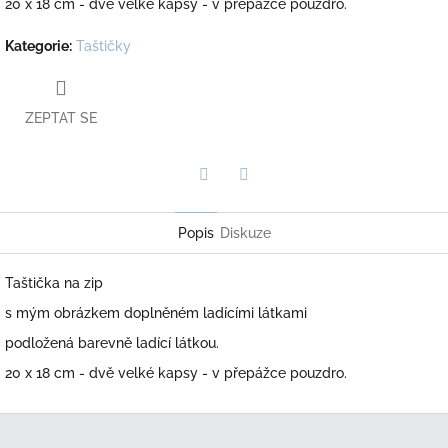
20 x 18 cm - dvě velké kapsy - v přepážce pouzdro.
Kategorie
:
Taštičky
ZEPTAT SE
Twitter
Facebook
Popis
Diskuze
Taštička na zip
s mým obrázkem doplněném ladícími látkami
podložená barevně ladící látkou.
20 x 18 cm - dvě velké kapsy - v přepážce pouzdro.
Z
á