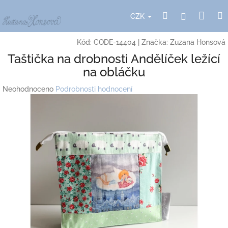
Přejít
Nák
Hledat
Přihlášení
na
CZK
obsah
koší
Kód:
CODE-14404
|
Značka:
Zuzana Honsová
Taštička na drobnosti Andělíček ležící
na obláčku
Průměrné
Neohodnoceno
Podrobnosti hodnocení
hodnocení
produktu
je
0,0
z
5
hvězdiček.