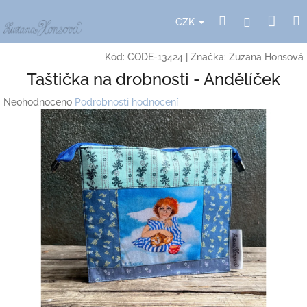
Přejít
Nák
Hledat
Přihlášení
na
CZK
obsah
koší
Kód:
CODE-13424
|
Značka:
Zuzana Honsová
Taštička na drobnosti - Andělíček
Průměrné
Neohodnoceno
Podrobnosti hodnocení
hodnocení
produktu
je
0,0
z
5
hvězdiček.