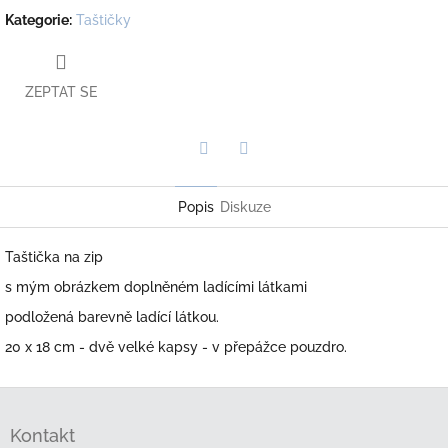
Kategorie
:
Taštičky
ZEPTAT SE
Twitter
Facebook
Popis
Diskuze
Taštička na zip
s mým obrázkem doplněném ladícími látkami
podložená barevně ladící látkou.
20 x 18 cm - dvě velké kapsy - v přepážce pouzdro.
Z
á
Kontakt
p