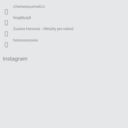
a
z.honsova
@
email.cz
t
í
603985058
Zuzana Honsová - Obrázky pro radost
honsovazuzana
Instagram