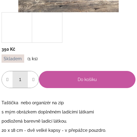
350 Kč
Měrná
Skladem
(1 ks)
cena:
Do košíku
Taštička nebo organizér na zip
s mým obrázkem doplněném ladícími látkami
podložená barevně ladící látkou.
20 x 18 cm - dvě velké kapsy - v přepážce pouzdro.