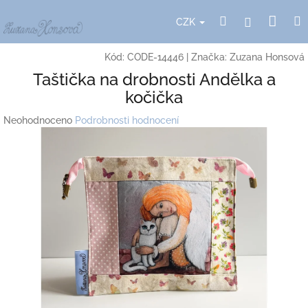
Přejít
Nák
Hledat
Přihlášení
na
CZK
obsah
koší
Kód:
CODE-14446
|
Značka:
Zuzana Honsová
Taštička na drobnosti Andělka a
kočička
Průměrné
Neohodnoceno
Podrobnosti hodnocení
hodnocení
produktu
je
0,0
z
5
hvězdiček.