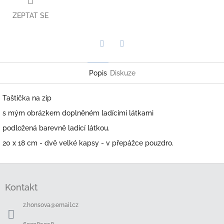
ZEPTAT SE
Twitter
Facebook
Popis
Diskuze
Taštička na zip
s mým obrázkem doplněném ladícími látkami
podložená barevně ladící látkou.
20 x 18 cm - dvě velké kapsy - v přepážce pouzdro.
Z
á
Kontakt
p
a
z.honsova
@
email.cz
t
í