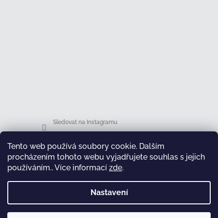
Sledovat na Instagramu
Tento web používá soubory cookie. Dalším
Facebook
procházením tohoto webu vyjadřujete souhlas s jejich
používáním.. Více informací
zde
.
Nastavení
test