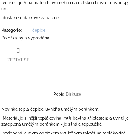
velikost je S na malou hlavu nebo i na dětskou hlavu - obvod 44
cm
dostanete dárkově zabalené
Kategorie
:
čepice
Položka byla vyprodána…
ZEPTAT SE
Twitter
Facebook
Popis
Diskuze
Novinka teplá čepice, uvnitř s umělým beránkem.
Materiál je silnější teplákovina (95% bavlna 5%elasten) a uvnitř je
zateplená umělým beránkem - je silná a teploučká.
ozdobená je mým obrázkem vytištěným taktéž na teplákovině.