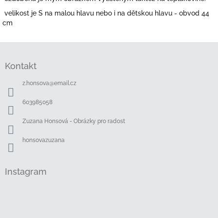
velikost je S na malou hlavu nebo i na dětskou hlavu - obvod 44
cm
Z
á
Kontakt
p
a
z.honsova
@
email.cz
t
í
603985058
Zuzana Honsová - Obrázky pro radost
honsovazuzana
Instagram