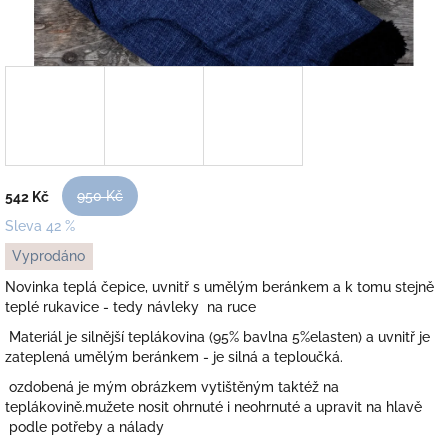
950 Kč
542 Kč
Sleva 42 %
Měrná
Vyprodáno
cena:
Novinka teplá čepice, uvnitř s umělým beránkem a k tomu stejně
teplé rukavice - tedy návleky na ruce
Materiál je silnější teplákovina (95% bavlna 5%elasten) a uvnitř je
zateplená umělým beránkem - je silná a teploučká.
ozdobená je mým obrázkem vytištěným taktéž na
teplákovině.mužete nosit ohrnuté i neohrnuté a upravit na hlavě
podle potřeby a nálady