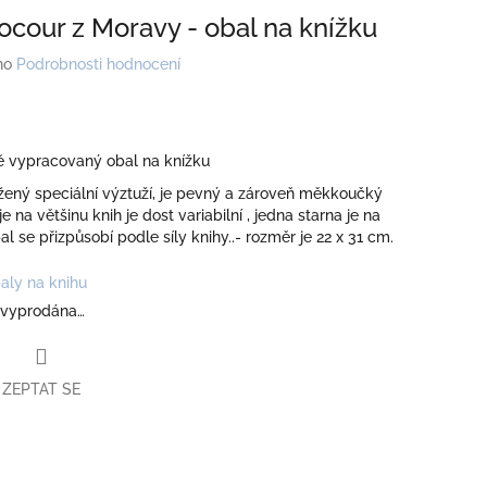
ocour z Moravy - obal na knížku
no
Podrobnosti hodnocení
ě vypracovaný obal na knížku
žený speciální výztuží, je pevný a zároveň měkkoučký
e na většinu knih je dost variabilní , jedna starna je na
l se přizpůsobí podle síly knihy..- rozměr je 22 x 31 cm.
aly na knihu
 vyprodána…
ZEPTAT SE
book