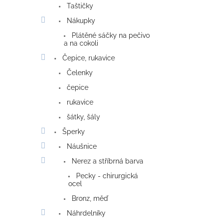
Taštičky
Nákupky
Plátěné sáčky na pečivo
a na cokoli
Čepice, rukavice
Čelenky
čepice
rukavice
šátky, šály
Šperky
Náušnice
Nerez a stříbrná barva
Pecky - chirurgická
ocel
Bronz, měď
Náhrdelníky