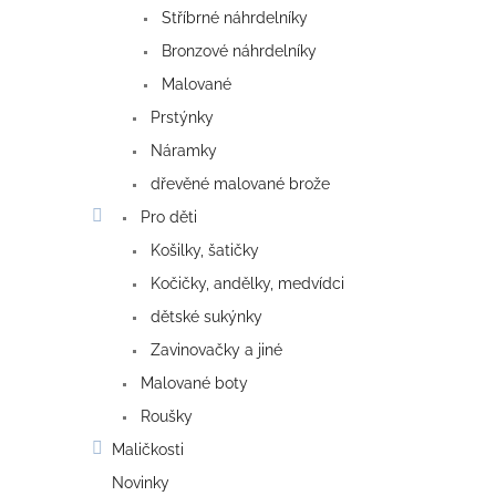
Stříbrné náhrdelníky
Bronzové náhrdelníky
Malované
Prstýnky
Náramky
dřevěné malované brože
Pro děti
Košilky, šatičky
Kočičky, andělky, medvídci
dětské sukýnky
Zavinovačky a jiné
Malované boty
Roušky
Maličkosti
Novinky