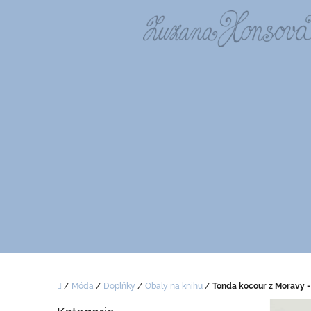
Přejít
na
obsah
Domů
/
Móda
/
Doplňky
/
Obaly na knihu
/
Tonda kocour z Moravy -
P