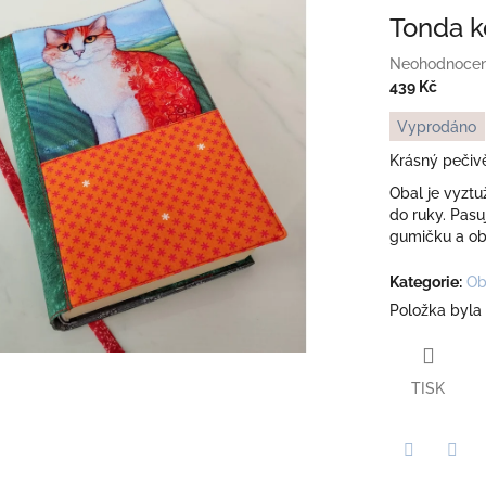
Tonda k
Průměrné
Neohodnoce
hodnocení
439 Kč
produktu
Měrná
Vyprodáno
je
cena:
0,0
Krásný pečiv
z
Obal je vyztu
5
do ruky. Pasuj
hvězdiček.
gumičku a oba
Kategorie
:
Ob
Položka byla
TISK
Twitter
Face