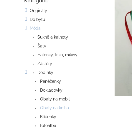
Kategorie
o
Přeskočit
kategorie
s
Originály
t
Do bytu
r
a
Móda
n
Sukně a kalhoty
n
í
Šaty
p
Halenky, trika, mikiny
a
Zástěry
n
e
Doplňky
l
Peněženky
Dokladovky
Obaly na mobil
Obaly na knihu
Klíčenky
fotoalba