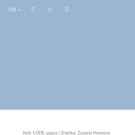
Nákupní
Hledat
Přihlášení
CZK
košík
Kód:
CODE-12902
|
Značka:
Zuzana Honsová