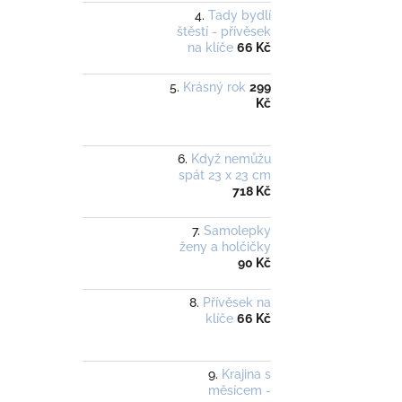
Tady bydlí
štěstí - přívěsek
na klíče
66 Kč
Krásný rok
299
Kč
Když nemůžu
spát 23 x 23 cm
718 Kč
Samolepky
ženy a holčičky
90 Kč
Přívěsek na
klíče
66 Kč
Krajina s
měsícem -