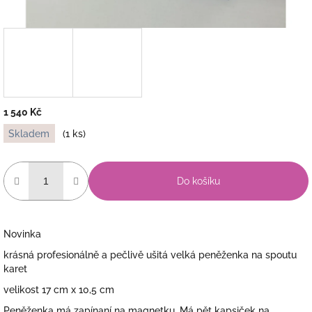
1 540 Kč
Měrná
Skladem
(1 ks)
cena:
Do košíku
Novinka
krásná profesionálně a pečlivě ušitá velká peněženka na spoutu
karet
velikost 17 cm x 10,5 cm
Peněženka má zapínaní na magnetku. Má pět kapsiček na