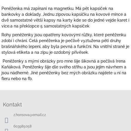
Peněženka má zapínaní na magnetku. Má pět kapsiček na
bankovky a doklady. Jednu zipovou kapsičku na kovové mince a
dvě samostatné větší kapsy na karty kde se do jedné vejde karet i
více.a na překlopce 5 samostatných kapsiček
Rohy peněženky jsou opatřeny kovovými růžky, které peněženku
zdobí i chrání. Celá peněženka je pečlivě vyztužena pěti druhy
brašnářského lepení, aby byla pevná a funkční. Na vnitřní straně je
stylová etiketa a na zipu je ozdobný přívěsek.
Peněženky s mými obrázky pro mne šije šikovná a pečlivá Irena
Kaňáková. Peněženky šije dle svého střihu a jsou jejím návrhem a
jsou nádherné. Jiné peněženky bez mých obrázku najdete u ní na
fleru nebo na fb.
Z
á
Kontakt
p
a
z.honsova
@
email.cz
t
í
603985058