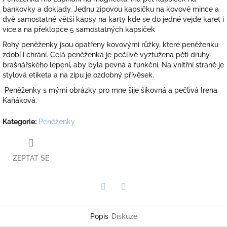
bankovky a doklady. Jednu zipovou kapsičku na kovové mince a
dvě samostatné větší kapsy na karty kde se do jedné vejde karet i
více.a na překlopce 5 samostatných kapsiček
Rohy peněženky jsou opatřeny kovovými růžky, které peněženku
zdobí i chrání. Celá peněženka je pečlivě vyztužena pěti druhy
brašnářského lepení, aby byla pevná a funkční. Na vnitřní straně je
stylová etiketa a na zipu je ozdobný přívěsek.
Peněženky s mými obrázky pro mne šije šikovná a pečlivá Irena
Kaňáková.
Kategorie
:
Peněženky
ZEPTAT SE
Twitter
Facebook
Popis
Diskuze