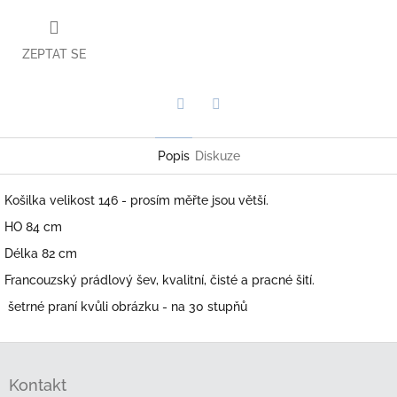
ZEPTAT SE
Twitter
Facebook
Popis
Diskuze
Košilka velikost 146 - prosím měřte jsou větší.
HO 84 cm
Délka 82 cm
Francouzský prádlový šev, kvalitní, čisté a pracné šití.
šetrné praní kvůli obrázku - na 30 stupňů
Z
á
Kontakt
p