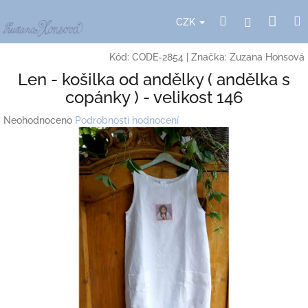
Přejít
Nák
Hledat
Přihlášení
na
CZK
obsah
koší
Kód:
CODE-2854
|
Značka:
Zuzana Honsová
Len - košilka od andělky ( andělka s
copánky ) - velikost 146
Průměrné
Neohodnoceno
Podrobnosti hodnocení
hodnocení
produktu
je
0,0
z
5
hvězdiček.