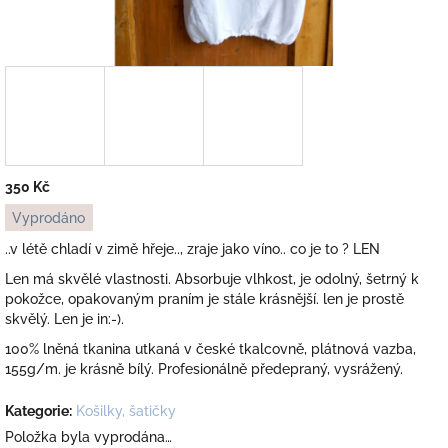
350 Kč
Měrná
Vyprodáno
cena:
..v létě chladí v zimě hřeje.., zraje jako víno.. co je to ? LEN
Len má skvělé vlastnosti. Absorbuje vlhkost, je odolný, šetrný k
pokožce, opakovaným praním je stále krásnější. len je prostě
skvělý. Len je in:-).
100% lněná tkanina utkaná v české tkalcovně, plátnová vazba,
155g/m. je krásně bílý. Profesionálně předepraný, vysrážený.
Kategorie
:
Košilky, šatičky
Položka byla vyprodána…