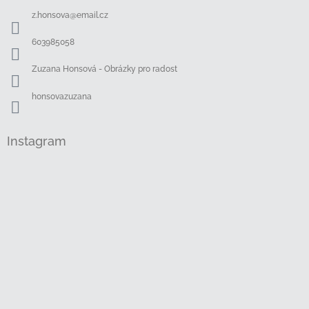
a
z.honsova
@
email.cz
t
í
603985058
Zuzana Honsová - Obrázky pro radost
honsovazuzana
Instagram