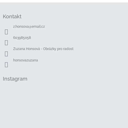
Z
á
Kontakt
p
a
z.honsova
@
email.cz
t
í
603985058
Zuzana Honsová - Obrázky pro radost
honsovazuzana
Instagram