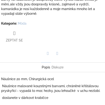
mění..ale vždy jsou doopravdy krásné,, zajímavé a vydrží..
kamarádka je nosí každodenně a moje maminka mnoho let a
vypadají stále výborně.
Kategorie
:
Móda
ZEPTAT SE
Twitter
Facebook
Popis
Diskuze
Náušnice 20 mm, Chirurgická ocel
Náušnice malované kouzelnými barvami, chráněné křištálovou
pryskyřicí - vypadá to moc hezky, jsou lehoučké v uchu nezlobí.
dostanete v dárkové krabičce