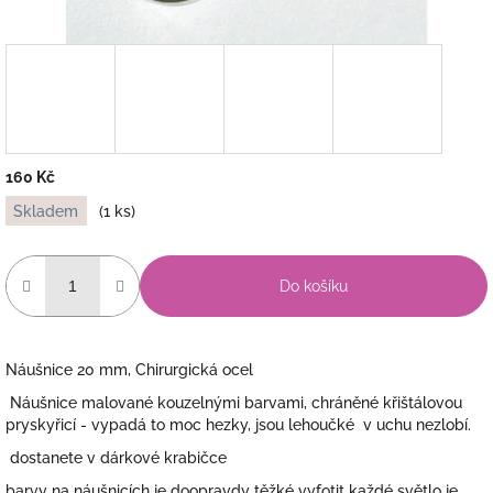
160 Kč
Měrná
Skladem
(1 ks)
cena:
Do košíku
Náušnice 20 mm, Chirurgická ocel
Náušnice malované kouzelnými barvami, chráněné křištálovou
pryskyřicí - vypadá to moc hezky, jsou lehoučké v uchu nezlobí.
dostanete v dárkové krabičce
barvy na náušnicích je doopravdy těžké vyfotit každé světlo je