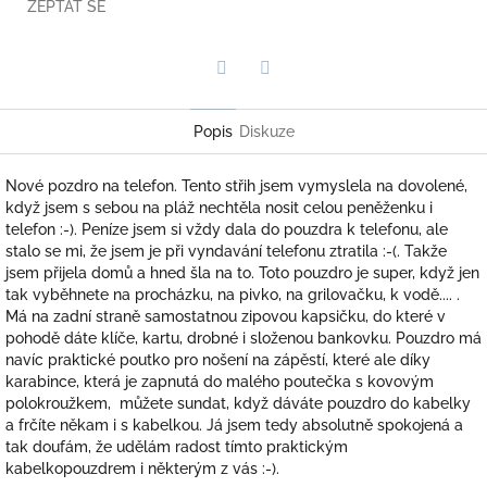
ZEPTAT SE
Twitter
Facebook
Popis
Diskuze
Nové pozdro na telefon. Tento střih jsem vymyslela na dovolené,
když jsem s sebou na pláž nechtěla nosit celou peněženku i
telefon :-). Peníze jsem si vždy dala do pouzdra k telefonu, ale
stalo se mi, že jsem je při vyndavání telefonu ztratila :-(. Takže
jsem přijela domů a hned šla na to. Toto pouzdro je super, když jen
tak vyběhnete na procházku, na pivko, na grilovačku, k vodě.... .
Má na zadní straně samostatnou zipovou kapsičku, do které v
pohodě dáte klíče, kartu, drobné i složenou bankovku. Pouzdro má
navíc praktické poutko pro nošení na zápěstí, které ale díky
karabince, která je zapnutá do malého poutečka s kovovým
polokroužkem, můžete sundat, když dáváte pouzdro do kabelky
a frčíte někam i s kabelkou. Já jsem tedy absolutně spokojená a
tak doufám, že udělám radost tímto praktickým
kabelkopouzdrem i některým z vás :-).