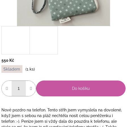
550 Kč
Měrná
Skladem
(1 ks)
cena:
Do košíku
Nové pozdro na telefon. Tento střih jsem vymyslela na dovolené,
když jsem s sebou na pláž nechtěla nosit celou peněženku i
telefon :-). Peníze jsem si vždy dala do pouzdra k telefonu, ale
stalo se mi, že jsem je při vyndavání telefonu ztratila :-(. Takže