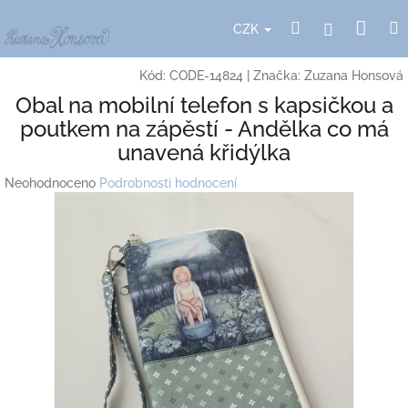
Přejít
Nák
Hledat
Přihlášení
na
CZK
obsah
koší
Kód:
CODE-14824
|
Značka:
Zuzana Honsová
Obal na mobilní telefon s kapsičkou a
poutkem na zápěstí - Andělka co má
unavená křidýlka
Průměrné
Neohodnoceno
Podrobnosti hodnocení
hodnocení
produktu
je
0,0
z
5
hvězdiček.