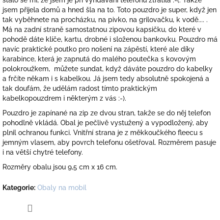
jsem přijela domů a hned šla na to. Toto pouzdro je super, když jen
tak vyběhnete na procházku, na pivko, na grilovačku, k vodě.... .
Má na zadní straně samostatnou zipovou kapsičku, do které v
pohodě dáte klíče, kartu, drobné i složenou bankovku. Pouzdro má
navíc praktické poutko pro nošení na zápěstí, které ale díky
karabince, která je zapnutá do malého poutečka s kovovým
polokroužkem, můžete sundat, když dáváte pouzdro do kabelky
a frčíte někam i s kabelkou. Já jsem tedy absolutně spokojená a
tak doufám, že udělám radost tímto praktickým
kabelkopouzdrem i některým z vás :-).
Pouzdro je zapínané na zip ze dvou stran, takže se do něj telefon
pohodlně vkládá. Obal je pečlivě vystužený a vypodložený, aby
plnil ochranou funkci. Vnitřní strana je z měkkoučkého fleecu s
jemným vlasem, aby povrch telefonu ošetřoval. Rozměrem pasuje
i na větší chytré telefony.
Rozměry obalu jsou 9,5 cm x 16 cm.
Kategorie
:
Obaly na mobil