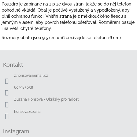
Pouzdro je zapínané na zip ze dvou stran, takže se do něj telefon
pohodlně vkládá. Obal je pečlivě vystužený a vypodložený, aby
plnil ochranou funkci. Vnitřní strana je z měkkoučkého fleecu s
jemným vlasem, aby povrch telefonu ošetřoval. Rozměrem pasuje
i na větší chytré telefony.
Rozměry obalu jsou 9,5 cm x 16 cm.(vejde se telefon 16 cm)
Z
á
Kontakt
p
a
z.honsova
@
email.cz
t
í
603985058
Zuzana Honsová - Obrázky pro radost
honsovazuzana
Instagram