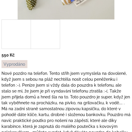
550 Kč
Měrná
Vyprodáno
cena:
Nové pozdro na telefon. Tento střih jsem vymyslela na dovolené,
když jsem s sebou na pláž nechtěla nosit celou peněženku i
telefon :-). Peníze jsem si vždy dala do pouzdra k telefonu, ale
stalo se mi, že jsem je při vyndavání telefonu ztratila :-(. Takže
jsem přijela domů a hned šla na to. Toto pouzdro je super, když jen
tak vyběhnete na procházku, na pivko, na grilovačku, k vodě.... .
Má na zadní straně samostatnou zipovou kapsičku, do které v
pohodě dáte klíče, kartu, drobné i složenou bankovku. Pouzdro má
navíc praktické poutko pro nošení na zápěstí, které ale díky
karabince, která je zapnutá do malého poutečka s kovovým