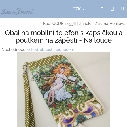
Přejít
Nák
Hledat
Přihlášení
na
CZK
obsah
koší
Kód:
CODE-14536
|
Značka:
Zuzana Honsová
Obal na mobilní telefon s kapsičkou a
poutkem na zápěstí - Na louce
Průměrné
Neohodnoceno
Podrobnosti hodnocení
hodnocení
produktu
je
0,0
z
5
hvězdiček.