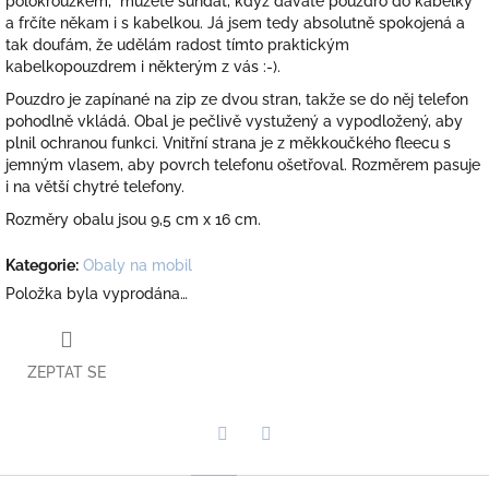
polokroužkem, můžete sundat, když dáváte pouzdro do kabelky
a frčíte někam i s kabelkou. Já jsem tedy absolutně spokojená a
tak doufám, že udělám radost tímto praktickým
kabelkopouzdrem i některým z vás :-).
Pouzdro je zapínané na zip ze dvou stran, takže se do něj telefon
pohodlně vkládá. Obal je pečlivě vystužený a vypodložený, aby
plnil ochranou funkci. Vnitřní strana je z měkkoučkého fleecu s
jemným vlasem, aby povrch telefonu ošetřoval. Rozměrem pasuje
i na větší chytré telefony.
Rozměry obalu jsou 9,5 cm x 16 cm.
Kategorie
:
Obaly na mobil
Položka byla vyprodána…
ZEPTAT SE
Twitter
Facebook