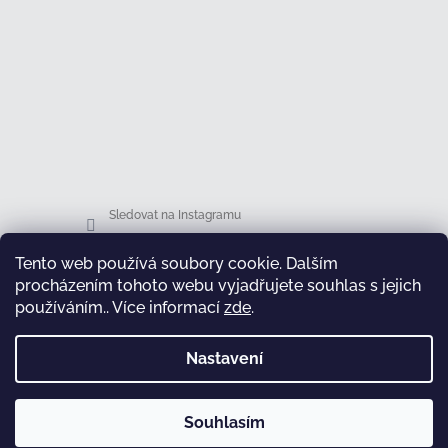
Sledovat na Instagramu
Tento web používá soubory cookie. Dalším
Facebook
procházením tohoto webu vyjadřujete souhlas s jejich
používáním.. Více informací
zde
.
Nastavení
test
Souhlasím
Copyright 2026
Honsová shop
. Všechna práva
Vytvořil Shoptet
vyhrazena.