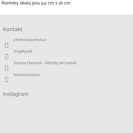
Rozměry obalu jsou 9,5 cm x 16 cm.
Z
á
Kontakt
p
a
z.honsova
@
email.cz
t
í
603985058
Zuzana Honsová - Obrázky pro radost
honsovazuzana
Instagram