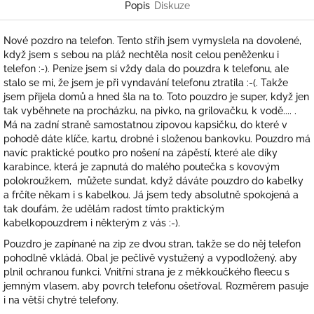
Popis
Diskuze
Nové pozdro na telefon. Tento střih jsem vymyslela na dovolené,
když jsem s sebou na pláž nechtěla nosit celou peněženku i
telefon :-). Peníze jsem si vždy dala do pouzdra k telefonu, ale
stalo se mi, že jsem je při vyndavání telefonu ztratila :-(. Takže
jsem přijela domů a hned šla na to. Toto pouzdro je super, když jen
tak vyběhnete na procházku, na pivko, na grilovačku, k vodě.... .
Má na zadní straně samostatnou zipovou kapsičku, do které v
pohodě dáte klíče, kartu, drobné i složenou bankovku. Pouzdro má
navíc praktické poutko pro nošení na zápěstí, které ale díky
karabince, která je zapnutá do malého poutečka s kovovým
polokroužkem, můžete sundat, když dáváte pouzdro do kabelky
a frčíte někam i s kabelkou. Já jsem tedy absolutně spokojená a
tak doufám, že udělám radost tímto praktickým
kabelkopouzdrem i některým z vás :-).
Pouzdro je zapínané na zip ze dvou stran, takže se do něj telefon
pohodlně vkládá. Obal je pečlivě vystužený a vypodložený, aby
plnil ochranou funkci. Vnitřní strana je z měkkoučkého fleecu s
jemným vlasem, aby povrch telefonu ošetřoval. Rozměrem pasuje
i na větší chytré telefony.