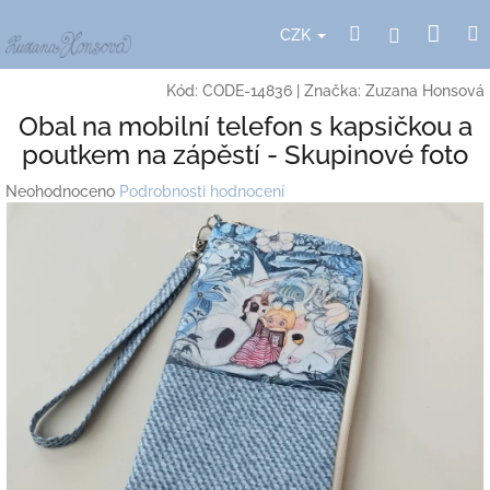
Přejít
Nák
Hledat
Přihlášení
na
CZK
obsah
koší
Kód:
CODE-14836
|
Značka:
Zuzana Honsová
Obal na mobilní telefon s kapsičkou a
poutkem na zápěstí - Skupinové foto
Průměrné
Neohodnoceno
Podrobnosti hodnocení
hodnocení
produktu
je
0,0
z
5
hvězdiček.