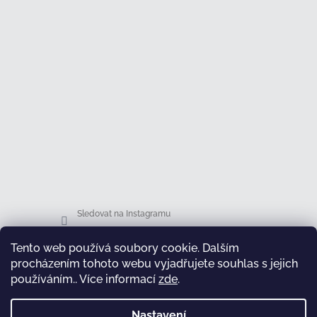
Sledovat na Instagramu
Tento web používá soubory cookie. Dalším
Facebook
procházením tohoto webu vyjadřujete souhlas s jejich
používáním.. Více informací
zde
.
Nastavení
test