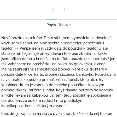
Twitter
Facebook
Popis
Diskuze
Nové pozdro na telefon. Tento střih jsem vymyslela na dovolené,
když jsem s sebou na pláž nechtěla nosit celou peněženku i
telefon :-). Peníze jsem si vždy dala do pouzdra k telefonu, ale
stalo se mi, že jsem je při vyndavání telefonu ztratila :-(. Takže
jsem přijela domů a hned šla na to. Toto pouzdro je super, když jen
tak vyběhnete na procházku, na pivko, na grilovačku, k vodě.... .
Má na zadní straně samostatnou zipovou kapsičku, do které v
pohodě dáte klíče, kartu, drobné i složenou bankovku. Pouzdro má
navíc praktické poutko pro nošení na zápěstí, které ale díky
karabince, která je zapnutá do malého poutečka s kovovým
polokroužkem, můžete sundat, když dáváte pouzdro do kabelky
a frčíte někam i s kabelkou. Já jsem tedy absolutně spokojená a
tak doufám, že udělám radost tímto praktickým
kabelkopouzdrem i některým z vás :-).
Pouzdro je zapínané na zip ze dvou stran, takže se do něj telefon