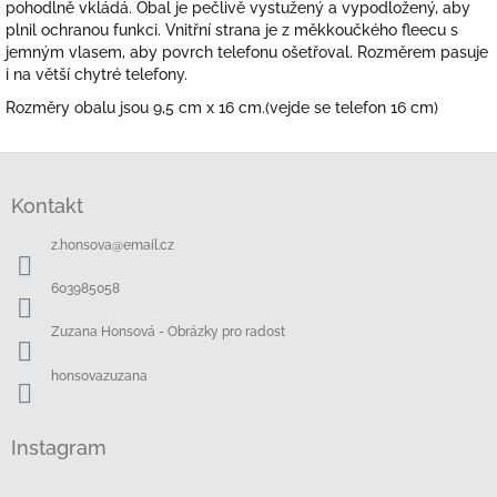
pohodlně vkládá. Obal je pečlivě vystužený a vypodložený, aby
plnil ochranou funkci. Vnitřní strana je z měkkoučkého fleecu s
jemným vlasem, aby povrch telefonu ošetřoval. Rozměrem pasuje
i na větší chytré telefony.
Rozměry obalu jsou 9,5 cm x 16 cm.(vejde se telefon 16 cm)
Z
á
Kontakt
p
a
z.honsova
@
email.cz
t
í
603985058
Zuzana Honsová - Obrázky pro radost
honsovazuzana
Instagram