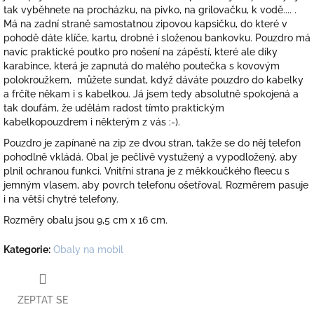
tak vyběhnete na procházku, na pivko, na grilovačku, k vodě.... .
Má na zadní straně samostatnou zipovou kapsičku, do které v
pohodě dáte klíče, kartu, drobné i složenou bankovku. Pouzdro má
navíc praktické poutko pro nošení na zápěstí, které ale díky
karabince, která je zapnutá do malého poutečka s kovovým
polokroužkem, můžete sundat, když dáváte pouzdro do kabelky
a frčíte někam i s kabelkou. Já jsem tedy absolutně spokojená a
tak doufám, že udělám radost tímto praktickým
kabelkopouzdrem i některým z vás :-).
Pouzdro je zapínané na zip ze dvou stran, takže se do něj telefon
pohodlně vkládá. Obal je pečlivě vystužený a vypodložený, aby
plnil ochranou funkci. Vnitřní strana je z měkkoučkého fleecu s
jemným vlasem, aby povrch telefonu ošetřoval. Rozměrem pasuje
i na větší chytré telefony.
Rozměry obalu jsou 9,5 cm x 16 cm.
Kategorie
:
Obaly na mobil
ZEPTAT SE